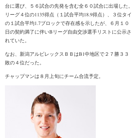
台に選び、５６試合の先発を含む全６０試合に出場した。
リーグ４位の1135得点（１試合平均18.9得点）、３位タイ
の１試合平均1.7ブロックで存在感を示したが、６月１０
日の契約満了に伴いBリーグ自由交渉選手リストに公示さ
れていた。
なお、新潟アルビレックスＢＢはB1中地区で２７勝３３
敗の４位だった。
チャップマンは８月上旬にチーム合流予定。