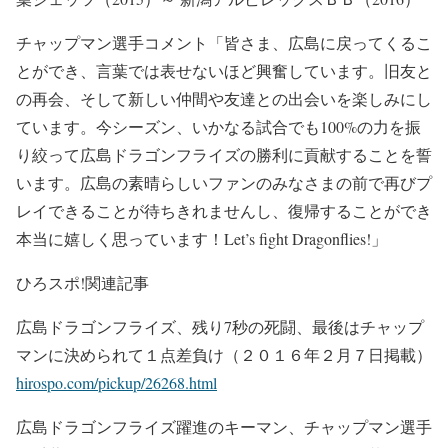
チャップマン選手コメント「皆さま、広島に戻ってくるこ
とができ、言葉では表せないほど興奮しています。旧友と
の再会、そして新しい仲間や友達との出会いを楽しみにし
ています。今シーズン、いかなる試合でも100%の力を振
り絞って広島ドラゴンフライズの勝利に貢献することを誓
います。広島の素晴らしいファンのみなさまの前で再びプ
レイできることが待ちきれませんし、復帰することができ
本当に嬉しく思っています！Let’s fight Dragonflies!」
ひろスポ!関連記事
広島ドラゴンフライズ、残り7秒の死闘、最後はチャップ
マンに決められて１点差負け（２０１６年２月７日掲載）
hirospo.com/pickup/26268.html
広島ドラゴンフライズ躍進のキーマン、チャップマン選手