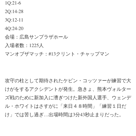
1Q:21-6
2Q:14-28
3Q:12-11
4Q:24-20
会場：広島サンプラザホール
入場者数：1225人
マンオブザマッチ：#13クリント・チャップマン
攻守の柱として期待されたケビン・コッツァーが練習で大
けがをするアクシデントが発生。急きょ、熊本ヴォルター
ズ戦のために新加入に漕ぎつけた新外国人選手、ウェンデ
ル・ホワイトはさすがに「来日４８時間」「練習１日だ
け」では苦し過ぎ…出場時間は3分43秒止まりだった。