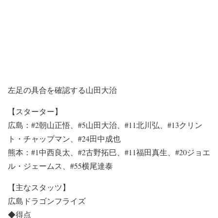
左足の具合を確認する山田大治
【スターター】
広島：#2朝山正悟、#5山田大治、#11北川弘、#13クリン
ト・チャップマン、#24田中成也
熊本：#1中西良太、#2古野拓巳、#11福田真生、#20ジョエ
ル・ジェームス、#55横尾達泰
【主なスタッツ】
広島ドラゴンフライズ
◆得点