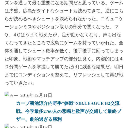
ズンを通して最も重要になる期間だと思っている。ゲーム
は序盤、広島がタイトなシュートも決めてきて、逆にこち
らが決めるべきシュートを決められなかった。コミュニケ
ーションミスやポジション取りの部分で悪くなった。２
Q、４Qはうまく戦えたが、足が動かなくなり、声も出な
くなってきたところで広島にゲームを持っていかれた。全
体を通してシュート確率が低く、後手後手に回ってしまっ
た印象。戦術やマッチアップの部分は良く、内容的には４
０分間ゲームを掌握して勝てただけに残念な結果だ。明日
までにコンディションを整えて、リフレッシュして再び戦
っていきたい」
2016年12月11日
カープ菊池涼介内野手”参戦”のB.LEAGUE B2交流
戦、今季最多2760人の悲鳴と歓声が交錯して最終ブ
ザー、劇的過ぎる勝利
2016年10月08日