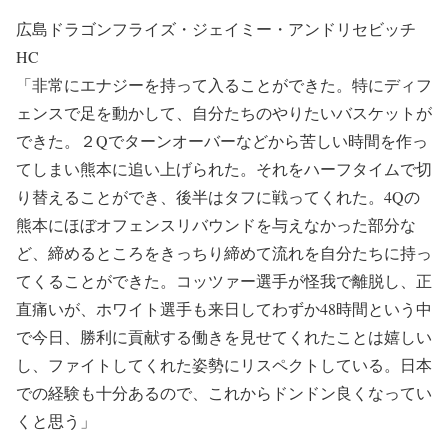
広島ドラゴンフライズ・ジェイミー・アンドリセビッチ
HC
「非常にエナジーを持って入ることができた。特にディフ
ェンスで足を動かして、自分たちのやりたいバスケットが
できた。２Qでターンオーバーなどから苦しい時間を作っ
てしまい熊本に追い上げられた。それをハーフタイムで切
り替えることができ、後半はタフに戦ってくれた。4Qの
熊本にほぼオフェンスリバウンドを与えなかった部分な
ど、締めるところをきっちり締めて流れを自分たちに持っ
てくることができた。コッツァー選手が怪我で離脱し、正
直痛いが、ホワイト選手も来日してわずか48時間という中
で今日、勝利に貢献する働きを見せてくれたことは嬉しい
し、ファイトしてくれた姿勢にリスペクトしている。日本
での経験も十分あるので、これからドンドン良くなってい
くと思う」