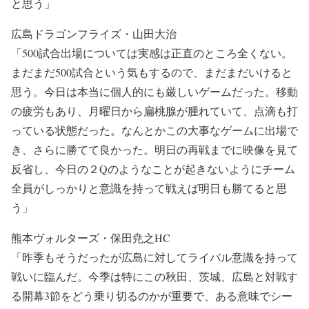
と思う」
広島ドラゴンフライズ・山田大治
「500試合出場については実感は正直のところ全くない。
まだまだ500試合という気もするので、まだまだいけると
思う。今日は本当に個人的にも厳しいゲームだった。移動
の疲労もあり、月曜日から扁桃腺が腫れていて、点滴も打
っている状態だった。なんとかこの大事なゲームに出場で
き、さらに勝てて良かった。明日の再戦までに映像を見て
反省し、今日の２Qのようなことが起きないようにチーム
全員がしっかりと意識を持って戦えば明日も勝てると思
う」
熊本ヴォルターズ・保田尭之HC
「昨季もそうだったが広島に対してライバル意識を持って
戦いに臨んだ。今季は特にこの秋田、茨城、広島と対戦す
る開幕3節をどう乗り切るのかが重要で、ある意味でシー