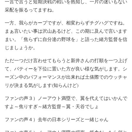
一言で言うと短期決戦の戦いを熟知し、一片の迷いもない
采配を振るってますね。
一方、我らがカープですが、相変わらずチグハグですね。
まぁ言いたい事は沢山あるけど、この期に及んで言います
まい。「焦らずに自分達の野球を」と語った緒方監督を信
じましょうか。
ただ一つだけ言わせてもらうと新井さんの打順を一つ上げ
て、バティーを下位に置いた方が良い様な気がします。シ
ーズン中のパフォーマンスが出来れば土俵際でのウッチャ
リが決まる気がします
(
知らんけど
)
ファンの声３）
ノーアウト満塁で、翼を代えてはいかんで
すよ～焦りすぎ～緒方監督～翼・天谷でしょ
ファンの声４）
去年の日本シリーズと一緒じゃん