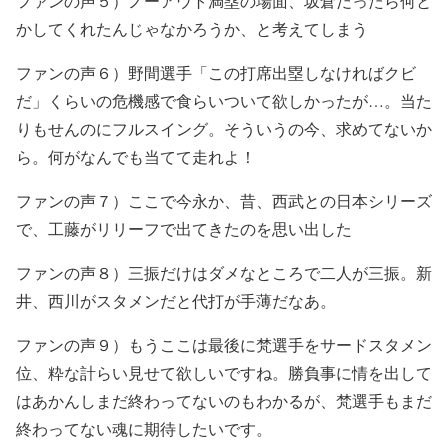
ファンの声５）
ノーアウト満塁の場面、坂倉だったら何と
かしてくれたんじゃなかろうか、と考えてしまう
ファンの声６）
野間選手「この打席出塁しなければクビ
だ」くらいの危機感で食らいついて欲しかったが…。当た
りもせんのにフルスイング。そういうの今、求めてないか
ら。何がなんでも当てて走れよ！
ファンの声７）ここで今永か、
昔、西武との日本シリーズ
で、工藤がリリーフで出てきたのを思い出した
ファンの声８）
三振だけはダメなところで二人が三振。
新
井、西川がスタメンだと代打が手薄だなあ。
ファンの声９）もうここは最後に梵選手をサードスタメン
位、粋な計らい見せて欲しいですね。勝負事に情を出して
はあかんしまだ終わってないのもわかるが、梵選手もまだ
終わってない魂に期待したいです。