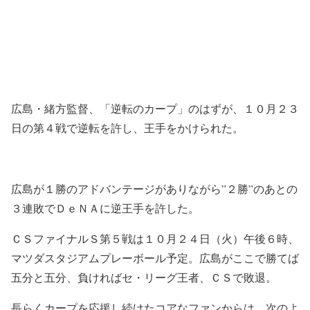
広島・緒方監督、「逆転のカープ」のはずが、１０月２３
日の第４戦で逆転を許し、王手をかけられた。
広島が１勝のアドバンテージがありながら”２勝”のあとの
３連敗でＤｅＮＡに逆王手を許した。
ＣＳファイナルＳ第５戦は１０月２４日（火）午後６時、
マツダスタジアムプレーボール予定。広島がここで勝てば
五分と五分、負ければセ・リーグ王者、ＣＳで敗退。
長らくカープを応援し続けたコアなファンからは、次のよ