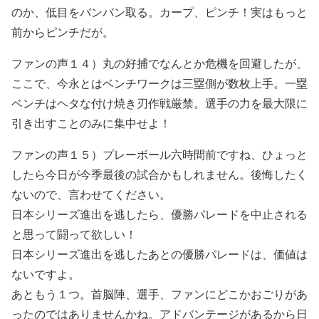
のか、低目をバンバン取る。カープ、ピンチ！実はもっと
前からピンチだが。
ファンの声１４）
丸の好捕でなんとか危機を回避したが、
ここで、今永とはベンチワークは三塁側が数枚上手。一塁
ベンチはヘタな付け焼き刃作戦厳禁。選手の力を最大限に
引き出すことのみに集中せよ！
ファンの声１５）
プレーボール六時間前ですね、ひょっと
したら今日が今季最後の試合かもしれません。後悔したく
ないので、言わせてください。
日本シリーズ進出を逃したら、優勝パレードを中止される
と思って闘って欲しい！
日本シリーズ進出を逃したあとの優勝パレードは、価値は
ないですよ。
あともう１つ。首脳陣、選手、ファンにどこかおごりがあ
ったのではありませんかね。アドバンテージがあるから日