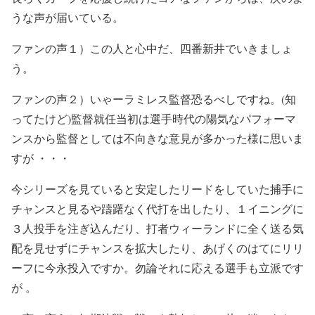
うな声が届いている。
ファンの声１）この人と心中だ、四番新井でいきましょ
う。
ファンの声２）
いゃーラミレス監督恐るべしですね。
(
知
ってたけど
)
監督就任当初は選手時代の陽気なパフォーマ
ンスから監督としては不向きな意見が多かった様に思いま
すが ・・・
今シリーズを見ていると安定したリードをしていた捕手に
チャンスと見るや躊躇なく代打を出したり、１イニングに
３人投手を注ぎ込んだり、打者ウィーランドに全く送る気
配を見せずにチャンスを拡大したり、あげくのはてにリリ
ーフに今永投入ですか。勿論それに応える選手も立派です
が 。