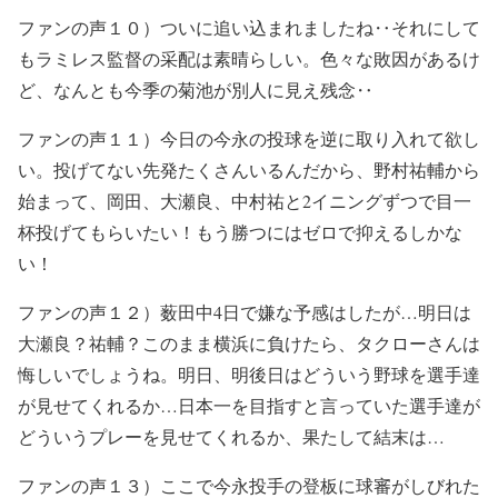
ファンの声１０）
ついに追い込まれましたね‥
それにして
もラミレス監督の采配は素晴らしい。色々な敗因があるけ
ど、なんとも今季の菊池が別人に見え残念‥
ファンの声１１）
今日の今永の投球を逆に取り入れて欲し
い。投げてない先発たくさんいるんだから、野村祐輔から
始まって、岡田、大瀬良、中村祐と
2
イニングずつで目一
杯投げてもらいたい！もう勝つにはゼロで抑えるしかな
い！
ファンの声１２）
薮田中
4
日で嫌な予感はしたが…明日は
大瀬良？祐輔？このまま横浜に負けたら、タクローさんは
悔しいでしょうね。明日、明後日はどういう野球を選手達
が見せてくれるか…日本一を目指すと言っていた選手達が
どういうプレーを見せてくれるか、果たして結末は…
ファンの声１３）
ここで今永投手の登板に球審がしびれた