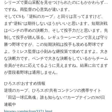
シリーズで栗山采配を見せつけられたのにもかかわらず…
ですね。両監督の心意気が違います。
そして
CS
も「逆転のカープ」と回りは言ってますけど、
まず
“
逆転
“
は期待しないほうがいいと思います。短期決戦
はベンチの早めの決断力、そして投手力だと思います。先
制して投手が踏ん張る。レギュラーシーズンで言えば守り
勝つ野球ですが、この短期決戦は投手も攻める野球です
よ。ラミレス監督は小刻みな継投策で攻めてますよ。大き
な決断力です。ベンチで大きな決断をしているからチーム
全員がそれに応えてるように見えますね。結果に出てます
が普段着野球は通用しません。
ひろスポ!おすすめ情報
逆境のカープ、ひろスポ!共有コンテンツの携帯サイト
「田辺一球広島魂」誰も知らない!?カープナインの365日
連載中
hirospo.com/pickup/3371.html