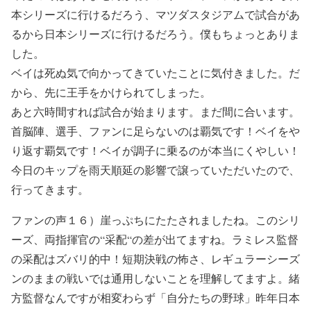
本シリーズに行けるだろう、マツダスタジアムで試合があ
るから日本シリーズに行けるだろう。僕もちょっとありま
した。
ベイは死ぬ気で向かってきていたことに気付きました。だ
から、先に王手をかけられてしまった。
あと六時間すれば試合が始まります。まだ間に合います。
首脳陣、選手、ファンに足らないのは覇気です！ベイをや
り返す覇気です！ベイが調子に乗るのが本当にくやしい！
今日のキップを雨天順延の影響で譲っていただいたので、
行ってきます。
ファンの声１６）
崖っぷちにたたされましたね。このシリ
ーズ、両指揮官の
“
采配
“
の差が出てますね。ラミレス監督
の采配はズバリ的中！短期決戦の怖さ、レギュラーシーズ
ンのままの戦いでは通用しないことを理解してますよ。緒
方監督なんですが相変わらず「自分たちの野球」昨年日本