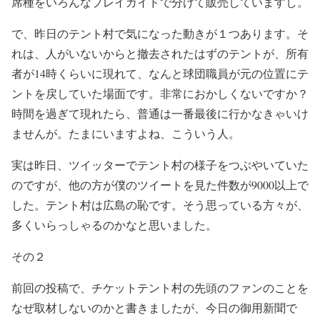
席種をいろんなプレイガイドで分けて販売していますし。
で、昨日のテント村で気になった動きが１つあります。そ
れは、人がいないからと撤去されたはずのテントが、所有
者が
14
時くらいに現れて、なんと球団職員が元の位置にテ
ントを戻していた場面です。非常におかしくないですか？
時間を過ぎて現れたら、普通は一番最後に行かなきゃいけ
ませんが。たまにいますよね、こういう人。
実は昨日、ツイッターでテント村の様子をつぶやいていた
のですが、他の方が僕のツイートを見た件数が
9000
以上で
した。テント村は広島の恥です。そう思っている方々が、
多くいらっしゃるのかなと思いました。
その２
前回の投稿で、チケットテント村の先頭のファンのことを
なぜ取材しないのかと書きましたが、今日の御用新聞で