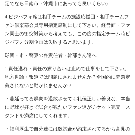
定でなら日南市・沖縄市にあっても良いくらい
)
4.
ビジパフォ席は相手チームの施設応援団・相手チームフ
ァン倶楽部会員専用指定席制にして下さい。経営面・ファ
ン同士の衝突対策から考えても、この度の指定チーム時ビ
ジパフォ分割企画は失敗すると思います。
球団・市・警察の各責任者・幹部さん達へ
1.
責任逃れ・責任の擦り合いは止めて仕事をして下さい。
地方世論・報道では問題にされませんか？全国的に問題定
義されないと動かれませんか？
・蔓延ってる群衆を退散させても礼儀正しい善良な、本当
に野球が好きで試合が観たいファン達がチケット完売・ス
タンドを満席にしてくれます。
・福利厚生で自分達には数試合が約束されてるから高見の