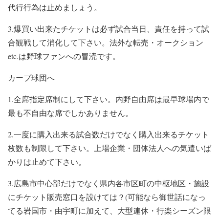
代行行為は止めましょう。
3.
爆買い出来たチケットは必ず試合当日、責任を持って試
合観戦して消化して下さい。法外な転売・オークション
etc.
は野球ファンへの冒涜です。
カープ球団へ
1.
全席指定席制にして下さい。内野自由席は最早球場内で
最も不自由な席でしかありません。
2.
一度に購入出来る試合数だけでなく購入出来るチケット
枚数も制限して下さい。上場企業・団体法人への気遣いば
かりは止めて下さい。
3.
広島市中心部だけでなく県内各市区町の中枢地区・施設
にチケット販売窓口を設けては？
(
可能なら御世話になっ
てる岩国市・由宇町に加えて、大型連休・行楽シーズン限