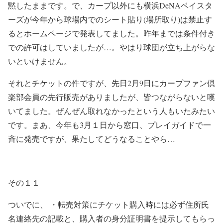
黙したままです。で、カープ以外にも横浜
DeNA
ベイスタ
ーズが今年から球場内でのシート貼り
(
場所取り
)
は禁止す
るとホームページで発表してました。昨年までは条件付き
での許可はしていましたが…。やはり球団が立ち上がらな
いといけません。
それとチケットの件ですが、先日
2
月
9
日にカープファン倶
楽部会員の先行販売がありましたが、皆つながらないと嘆
いてました。ぜんぜん取れなかったという人もいたみたい
です。まあ、今年も
3
月１日から窓口、プレイガイドで一
斉に発売ですが、果たしてどうなることやら…
その１１
ついでに、 ・転売対策にチケット購入時には必ず住所氏
名連絡先の記載と、購入者の身分証明書を提示してもらっ