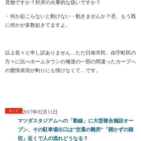
見物ですか？対岸の火事的な扱いですか？
・何か起こらないと動けない・動きませんか？否、もう既
に何かが多数起きてますよ。
以上長々と申し訳ありません
…
ただ日南市民、由宇町民の
方々に比べホームタウンの俺達の一部の間違ったカープへ
の愛情表現が剰りにも情けなくて
…
です。
2017年02月11日
マツダスタジアムへの「動線」に大型複合施設オー
プン、その駐車場出口は”交通の難所”「開かずの踏
切」近くで人の流れどうなる？