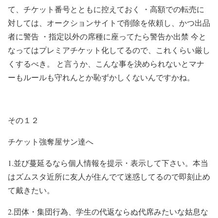
て、チケット番号とともに控えておく ・高額での転売に
対しては、オークションサイトで削除を依頼し、かつ出品
者に警告 ・指定以外の席種に座ってたら警告か出禁 今と
なってはプレミアチケット化してるので、これくらい厳し
くするべき。 と言うか、こんな事を決められないとマナ
ーもルールも守れんとか恥ずかしくないんですかね。
その１２
チケット強奪屋サン達へ
1.
並び蔓延るなら個人情報を提示・表示して下さい。本当
はズムスタ近所に友人が住んでて迷惑してるので即刻止め
て戴きたい。
2.
団体・集団行為、学生の代返ならぬ代席みたいな姑息な