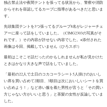
独占禁止法や夜間テントを張ってる状況から、警察や消防
からそれを容認してるカープに指導があるべきだと思いま
す。
先頭集団テントを3つ張ってるグループ8名がレジャーチェ
アーに座って話をしていました。（CIMG2303の写真がそ
れです。）その内容が許せない内容でした。※添付された
画像は今回、掲載していません（ひろスポ!）
最初はこそこそ話だったのかもしれませんが私が見かけた
ときはかなり大きな声で話をしていました。
「最初の22人で土日のコカコーラシート5人掛けのおいし
い席を買い占めて2順目、3順目は次においしいシートを買
い占めよう！」など赤い服を着た男性が言うと「その買い
方じゃない方がいいと思う」と茶髪の女性が反論していま
した。