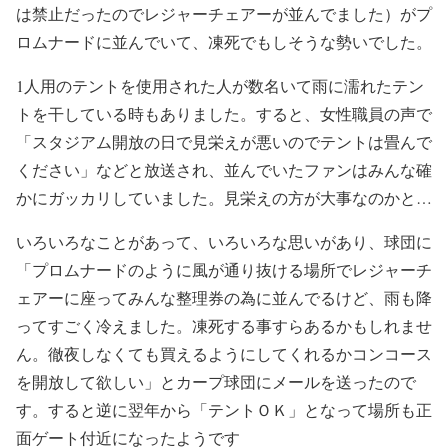
は禁止だったのでレジャーチェアーが並んでました）がプ
ロムナードに並んでいて、凍死でもしそうな勢いでした。
1人用のテントを使用された人が数名いて雨に濡れたテン
トを干している時もありました。すると、女性職員の声で
「スタジアム開放の日で見栄えが悪いのでテントは畳んで
ください」などと放送され、並んでいたファンはみんな確
かにガッカリしていました。見栄えの方が大事なのかと…
いろいろなことがあって、いろいろな思いがあり、球団に
「プロムナードのように風が通り抜ける場所でレジャーチ
ェアーに座ってみんな整理券の為に並んでるけど、雨も降
ってすごく冷えました。凍死する事すらあるかもしれませ
ん。徹夜しなくても買えるようにしてくれるかコンコース
を開放して欲しい」とカープ球団にメールを送ったので
す。すると逆に翌年から「テントＯＫ」となって場所も正
面ゲート付近になったようです