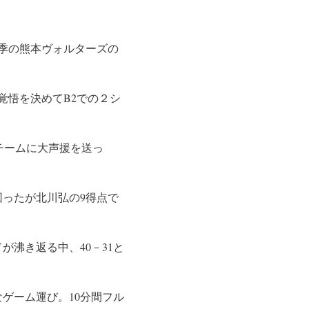
季の熊本ヴォルターズの
覚悟を決めてB2での２シ
両チームに大声援を送っ
回ったが北川弘の9得点で
沸き返る中、40－31と
なゲーム運び。10分間フル