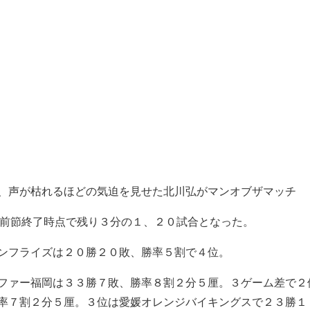
、声が枯れるほどの気迫を見せた北川弘がマンオブザマッチ
は前節終了時点で残り３分の１、２０試合となった。
ンフライズは２０勝２０敗、勝率５割で４位。
ファー福岡は３３勝７敗、勝率８割２分５厘。３ゲーム差で２
率７割２分５厘。３位は愛媛オレンジバイキングスで２３勝１