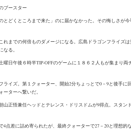
のブースター
のとどくところまで来た」のに届かなかった。その悔しさが今
これまでの何倍ものダメージになる。広島ドラゴンフライズは
になる。
曜日午後６時半TIP-OFFのゲームに１８６２人もが集まり
フライズ。第１クォーター、開始2分ちょっとで0－9と後手に
クォーターへ繋いだ。
朝山正悟兼任ヘッドとテレンス・ドリスドムが9得点。スタンドが
。
3で4点差に詰め寄られたが、最終クォーターで27－20と理想的