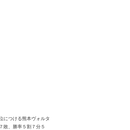
位につける熊本ヴォルタ
７敗、勝率５割７分５