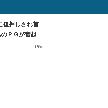
に後押しされ首
弘のＰＧが奮起
8年前