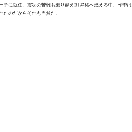
ーチに就任。震災の苦難も乗り越えB1昇格へ燃える中、昨季
れたのだからそれも当然だ。