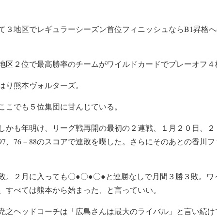
て３地区でレギュラーシーズン首位フィニッシュならB1昇格
地区２位で最高勝率のチームがワイルドカードでプレーオフ４
はり熊本ヴォルターズ。
ここでも５位集団に甘んじている。
しかも年明け、リーグ戦再開の最初の２連戦、１月２０日、２
97、76－88のスコアで連敗を喫した。さらにそのあとの香川
敗。２月に入っても〇●〇●〇●と連勝なしで月間３勝３敗。ワ
、すべては熊本から始まった、と言っていい。
尭之ヘッドコーチは「広島さんは最大のライバル」と言い続け