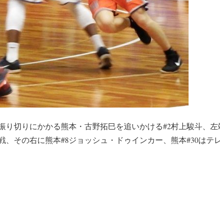
振り切りにかかる熊本・古野拓巳を追いかける#2村上駿斗、左端
戦、その右に熊本#8ジョッシュ・ドゥインカー、熊本#30はテ