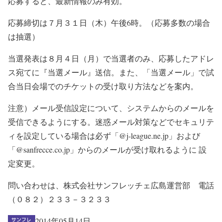
応募すると、最新情報のみ有効。
応募締切は７月３１日（木）午後6時。（応募多数の場合
は抽選）
当選発表は８月４日（月）で当選者のみ、応募したアドレ
ス宛てに『当選メール』送信。また、「当選メール」で試
合当日会場でのチケットの受け取り方法などを案内。
注意）メール受信設定について、システムからのメールを
受信できるようにする。迷惑メール対策などでセキュリテ
ィを設定している場合は必ず「@j-league.ne.jp」および
「@sanfrecce.co.jp」からのメールが受け取れるように 設
定変更。
問い合わせは、株式会社サンフレッチェ広島運営部 電話
（０８２）２３３－３２３３
2014年05月14日