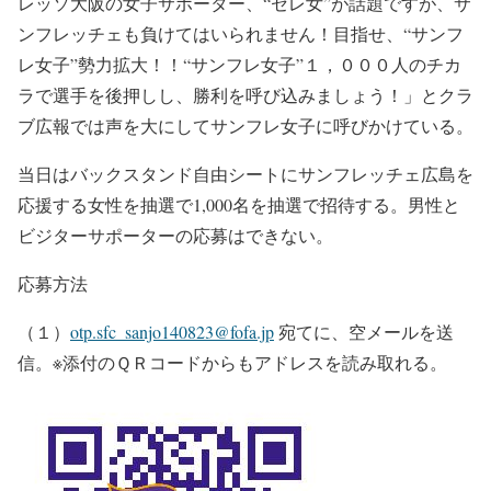
レッソ大阪の女子サポーター、“セレ女”が話題ですが、サ
ンフレッチェも負けてはいられません！目指せ、“サンフ
レ女子”勢力拡大！！“サンフレ女子”１，０００人のチカ
ラで選手を後押しし、勝利を呼び込みましょう！」とクラ
ブ広報では声を大にしてサンフレ女子に呼びかけている。
当日はバックスタンド自由シートにサンフレッチェ広島を
応援する女性を抽選で1,000名を抽選で招待する。男性と
ビジターサポーターの応募はできない。
応募方法
（１）
otp.sfc_sanjo140823@fofa.jp
宛てに、空メールを送
信。※添付のＱＲコードからもアドレスを読み取れる。