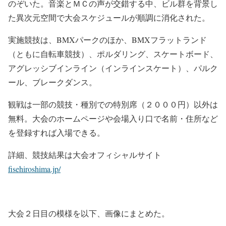
のぞいた。音楽とＭＣの声が交錯する中、ビル群を背景し
た異次元空間で大会スケジュールが順調に消化された。
実施競技は、BMXパークのほか、BMXフラットランド
（ともに自転車競技）、ポルダリング、スケートボード、
アグレッシブインライン（インラインスケート）、パルク
ール、ブレークダンス。
観戦は一部の競技・種別での特別席（２０００円）以外は
無料。大会のホームページや会場入り口で名前・住所など
を登録すれば入場できる。
詳細、競技結果は大会オフィシャルサイト
fisehiroshima.jp/
大会２日目の模様を以下、画像にまとめた。