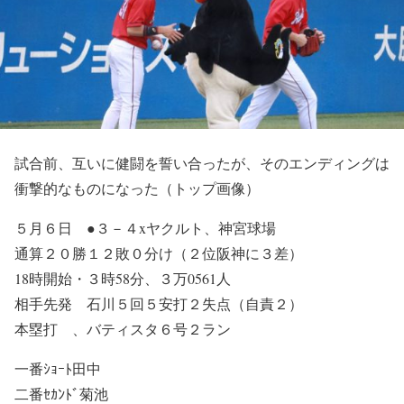
試合前、互いに健闘を誓い合ったが、そのエンディングは
衝撃的なものになった（トップ画像）
５月６日 ●３－４xヤクルト、神宮球場
通算２０勝１２敗０分け（２位阪神に３差）
18時開始・３時58分、３万0561人
相手先発 石川５回５安打２失点（自責２）
本塁打 、バティスタ６号２ラン
一番ｼｮｰﾄ田中
二番ｾｶﾝﾄﾞ菊池