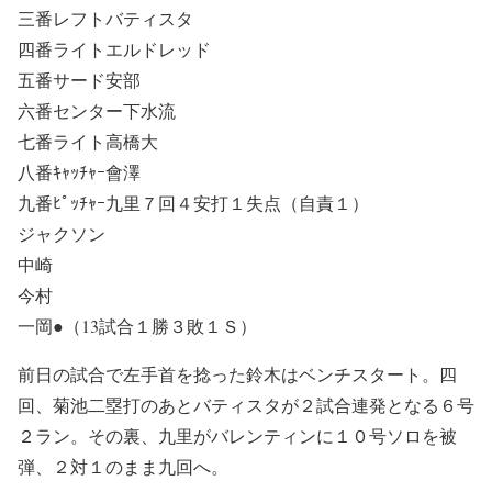
三番レフトバティスタ
四番ライトエルドレッド
五番サード安部
六番センター下水流
七番ライト高橋大
八番ｷｬｯﾁｬｰ會澤
九番ﾋﾟｯﾁｬｰ九里７回４安打１失点（自責１）
ジャクソン
中崎
今村
一岡●（13試合１勝３敗１Ｓ）
前日の試合で左手首を捻った鈴木はベンチスタート。四
回、菊池二塁打のあとバティスタが２試合連発となる６号
２ラン。その裏、九里がバレンティンに１０号ソロを被
弾、２対１のまま九回へ。