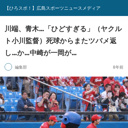
【ひろスポ！】広島スポーツニュースメディア
川端、青木…「ひどすぎる」（ヤクル
ト小川監督）死球からまたツバメ返
し…か…中崎が一岡が…
編集部
8年前