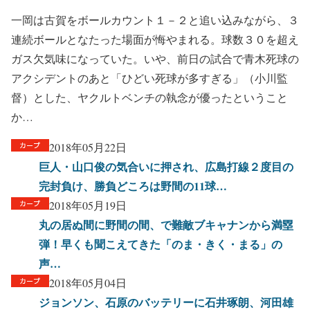
一岡は古賀をボールカウント１－２と追い込みながら、３
連続ボールとなたった場面が悔やまれる。球数３０を超え
ガス欠気味になっていた。いや、前日の試合で青木死球の
アクシデントのあと「ひどい死球が多すぎる」（小川監
督）とした、ヤクルトベンチの執念が優ったということ
か…
2018年05月22日
巨人・山口俊の気合いに押され、広島打線２度目の
完封負け、勝負どころは野間の11球…
2018年05月19日
丸の居ぬ間に野間の間、で難敵ブキャナンから満塁
弾！早くも聞こえてきた「のま・きく・まる」の
声…
2018年05月04日
ジョンソン、石原のバッテリーに石井琢朗、河田雄