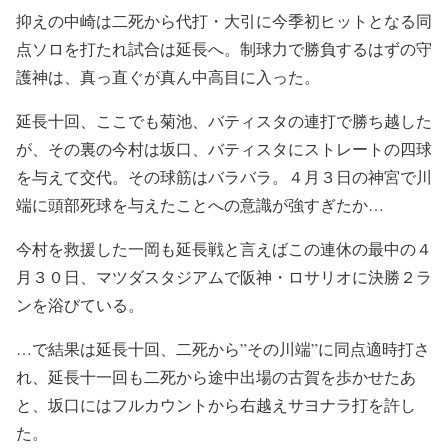
抑えの中崎は二死から代打・大引に今季初ヒットとなる同
点ソロを打たれ試合は延長へ。制球力で勝負するはずの守
護神は、真っ直ぐが真ん中高目に入った。
延長十回、ここでも菊池、バティスタの連打で勝ち越した
が、その裏の今村は坂口、バティスタにストレートの四球
を与えて交代。その球筋はバラバラ。４月３日の神宮で川
端に頭部死球を与えたことへの意識が強すぎたか…
今村を救援した一岡も延長戦と言えばこの連休の最中の４
月３０日、マツダスタジアムで阪神・ロサリオに決勝２ラ
ンを浴びている。
…で結果は延長十回、二死から”その川端”に同点適時打さ
れ、延長十一回も二死から途中出場の古賀を歩かせたあ
と、坂口にはフルカウントから右越えサヨナラ打を許し
た。