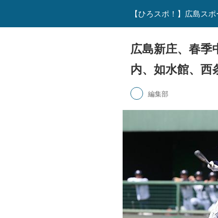
【ひろスポ！】広島スポ
広島新庄、春季
内、如水館、西
編集部