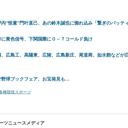
戸内”怪童”門叶直己、あの鈴木誠也に惚れ込み「繋ぎのバッテ
符に黄色信号、下関国際に０－７コールド負け
陽、広島工、高陽東、広陵、広島新庄、尾道商、如水館などが
で野球ブックフェア、お宝発見も…
各種競技スポーツ
ーツニュースメディア