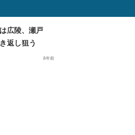
は広陵、瀬戸
巻き返し狙う
8年前