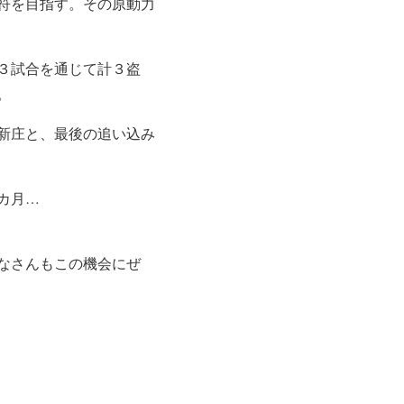
符を目指す。その原動力
３試合を通じて計３盗
。
新庄と、最後の追い込み
カ月…
なさんもこの機会にぜ