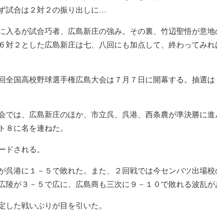
ず試合は２対２の振り出しに…
に入るが試合巧者、広島新庄の強み。その裏、竹辺聖悟が意地
６対２とした広島新庄は七、八回にも加点して、終わってみれ
回全国高校野球選手権広島大会は７月７日に開幕する。抽選は
会では、広島新庄のほか、市立呉、呉港、西条農が準決勝に進
ト８に名を連ねた。
ードされる。
が呉港に１－５で敗れた。また、２回戦では今センバツ出場校
広陵が３－５で広に、広島商も三次に９－１０で敗れる波乱が
定した戦いぶりが目を引いた。