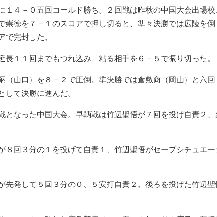
に１４－０五回コールド勝ち。２回戦は昨秋の中国大会出場校
で崇徳を７－１のスコアで押し切ると、準々決勝では広陵を倒
アで完封した。
延長１１回までもつれ込み、粘る相手を６－５で振り切った。
鞆（山口）を８－２で圧倒。準決勝では倉敷商（岡山）と六回
として決勝に進んだ。
戦となった中国大会。早鞆戦は竹辺聖悟が７回を投げ自責２、
が８回３分の１を投げて自責１、竹辺聖悟がセーブシチュエー
が先発して５回３分の０、５安打自責２。後ろを投げた竹辺聖