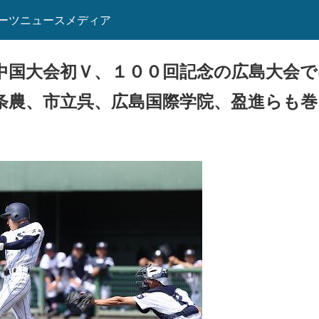
ーツニュースメディア
中国大会初Ｖ、１００回記念の広島大会で
条農、市立呉、広島国際学院、盈進らも