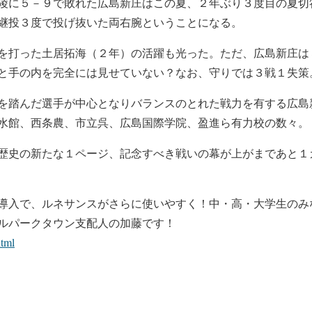
陵に５－９で敗れた広島新庄はこの夏、２年ぶり３度目の夏切
継投３度で投げ抜いた両右腕ということになる。
を打った土居拓海（２年）の活躍も光った。ただ、広島新庄は
と手の内を完全には見せていない？なお、守りでは３戦１失策
を踏んだ選手が中心となりバランスのとれた戦力を有する広島
水館、西条農、市立呉、広島国際学院、盈進ら有力校の数々。
歴史の新たな１ページ、記念すべき戦いの幕が上がまであと１
導入で、ルネサンスがさらに使いやすく！中・高・大学生のみ
ルパークタウン支配人の加藤です！
html