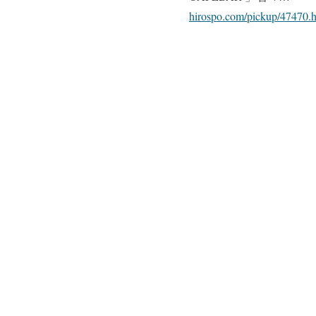
hirospo.com/pickup/47470.