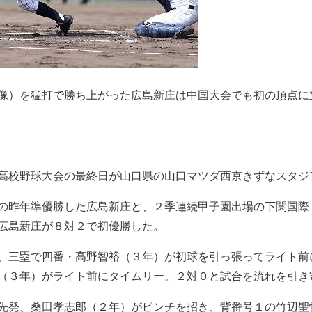
像）を猛打で勝ち上がった広島新庄は中国大会でも初の頂点に
高校野球大会の最終日が山口県の山口マツダ西京きずなスタジ
の昨年準優勝した広島新庄と、２季連続甲子園出場の下関国際
広島新庄が８対２で初優勝した。
、三塁で四番・高野智裕（３年）が初球を引っ張ってライト前
（３年）がライト前にタイムリー。２対０と試合を流れを引き
先発、桑田孝志郎（２年）がピンチを招き、背番号１の竹辺聖