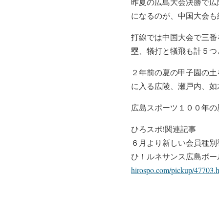
昨夏の広島大会決勝で広
になるのが、中国大会も
打線では中国大会で三番
塁、犠打と犠飛も計５つ
２年前の夏の甲子園の土
に入る広陵、瀬戸内、如
広島スポーツ１００年の
ひろスポ!関連記事
６月より新しい会員種別
ひ！ルネサンス広島ボー
hirospo.com/pickup/47703.