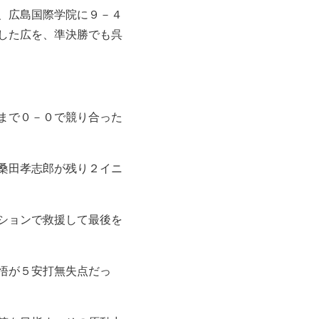
、広島国際学院に９－４
した広を、準決勝でも呉
まで０－０で競り合った
桑田孝志郎が残り２イニ
ションで救援して最後を
悟が５安打無失点だっ