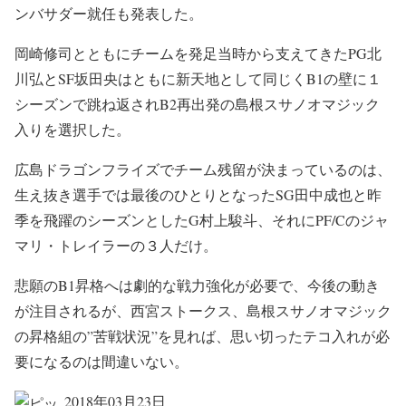
ンバサダー就任も発表した。
岡崎修司とともにチームを発足当時から支えてきたPG北
川弘とSF坂田央はともに新天地として同じくB1の壁に１
シーズンで跳ね返されB2再出発の島根スサノオマジック
入りを選択した。
広島ドラゴンフライズでチーム残留が決まっているのは、
生え抜き選手では最後のひとりとなったSG田中成也と昨
季を飛躍のシーズンとしたG村上駿斗、それにPF/Cのジャ
マリ・トレイラーの３人だけ。
悲願のB1昇格へは劇的な戦力強化が必要で、今後の動き
が注目されるが、西宮ストークス、島根スサノオマジック
の昇格組の”苦戦状況”を見れば、思い切ったテコ入れが必
要になるのは間違いない。
2018年03月23日