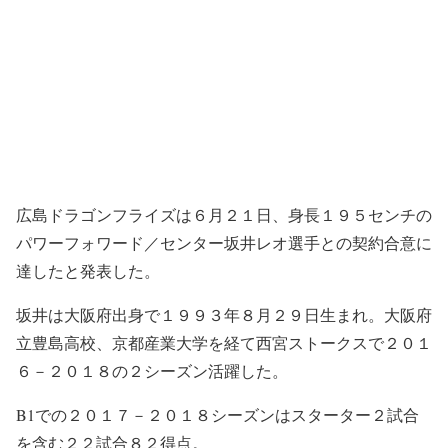
広島ドラゴンフライズは６月２１日、身長１９５センチの
パワーフォワード／センター坂井レオ選手との契約合意に
達したと発表した。
坂井は大阪府出身で１９９３年８月２９日生まれ。大阪府
立豊島高校、京都産業大学を経て西宮ストークスで２０１
６－２０１８の２シーズン活躍した。
B1での２０１７－２０１８シーズンはスターター２試合
を含む２２試合８２得点。