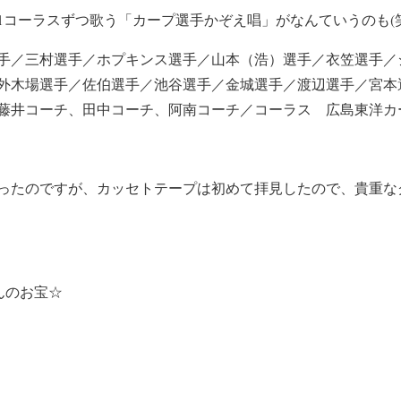
1コーラスずつ歌う「カープ選手かぞえ唱」がなんていうのも(笑
手／三村選手／ホプキンス選手／山本（浩）選手／衣笠選手／
外木場選手／佐伯選手／池谷選手／金城選手／渡辺選手／宮本
藤井コーチ、田中コーチ、阿南コーチ／コーラス 広島東洋カ
ったのですが、カッセトテープは初めて拝見したので、貴重な
んのお宝☆