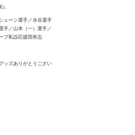
)。
シェーン選手／水谷選手
選手／山本（一）選手／
ープ私設応援団有志
グッズありがとうござい