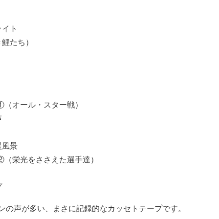
ライト
き鯉たち）
躍①（オール・スター戦）
声
援風景
躍②（栄光をささえた選手達）
プ
ンの声が多い、まさに記録的なカッセトテープです。