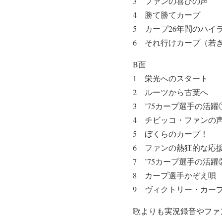
3 ファンの喜びの声
4 勝て勝てカープ
5 カープ26年間のハイ
6 それ行けカープ（若
B面
1 栄光へのスタート
2 ルーツから古葉へ
3 ’75カープ選手の活
4 チビッコ・ファンの
5 ぼくらのカープ！
6 ファンの熱狂的な応
7 ’75カープ選手の活
8 カープ選手かぞえ唄
9 ヴィクトリー・カー
歌よりも実況録音やファ