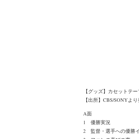
【グッズ】カセットテー
【出所】CBS/SONYよ
A面
1 優勝実況
2 監督・選手への優勝