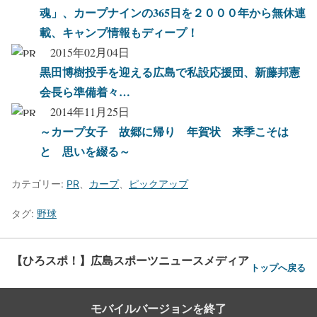
魂」、カープナインの365日を２０００年から無休連
載、キャンプ情報もディープ！
2015年02月04日
黒田博樹投手を迎える広島で私設応援団、新藤邦憲
会長ら準備着々…
2014年11月25日
～カープ女子 故郷に帰り 年賀状 来季こそは
と 思いを綴る～
カテゴリー:
PR
、
カープ
、
ピックアップ
タグ:
野球
【ひろスポ！】広島スポーツニュースメディア
トップへ戻る
モバイルバージョンを終了