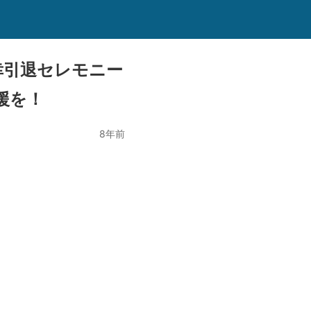
幸引退セレモニー
援を！
8年前