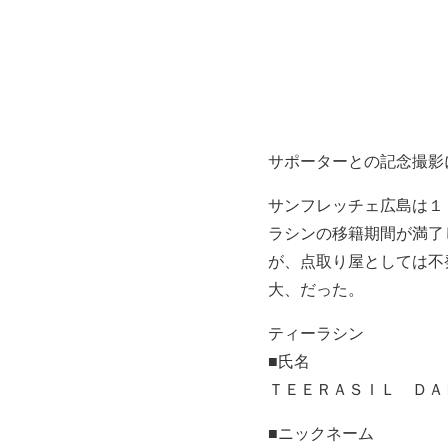
サポーターとの記念撮影
サンフレッチェ広島は１
ラシンの移籍期間が満了
が、点取り屋としては不
大、だった。
ティーラシン
■氏名
ＴＥＥＲＡＳＩＬ ＤＡ
■ニックネーム