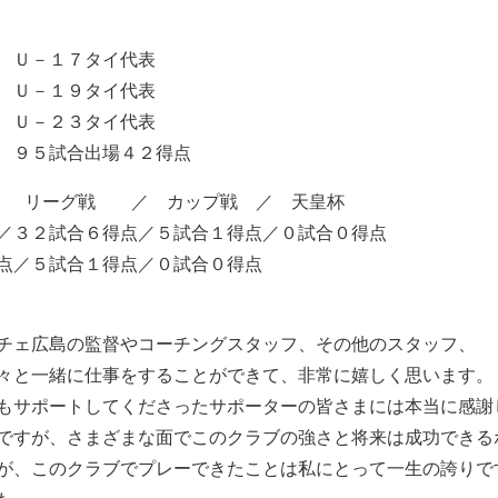
 Ｕ－１７タイ代表
 Ｕ－１９タイ代表
 Ｕ－２３タイ代表
 ９５試合出場４２得点
グ戦 ／ カップ戦 ／ 天皇杯
／３２試合６得点／５試合１得点／０試合０得点
点／５試合１得点／０試合０得点
チェ広島の監督やコーチングスタッフ、その他のスタッフ、
々と一緒に仕事をすることができて、非常に嬉しく思います。
もサポートしてくださったサポーターの皆さまには本当に感謝
ですが、さまざまな面でこのクラブの強さと将来は成功できる
が、このクラブでプレーできたことは私にとって一生の誇りで