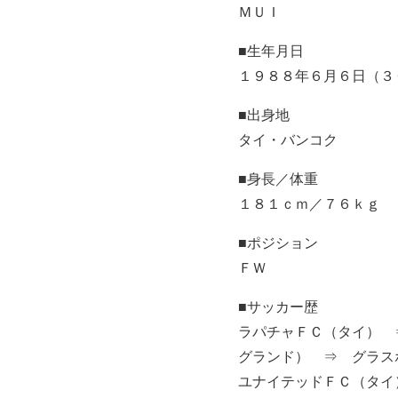
ＭＵＩ
■生年月日
１９８８年６月６日（３
■出身地
タイ・バンコク
■身長／体重
１８１ｃｍ／７６ｋｇ
■ポジション
ＦＷ
■サッカー歴
ラパチャＦＣ（タイ） 
グランド） ⇒ グラス
ユナイテッドＦＣ（タイ