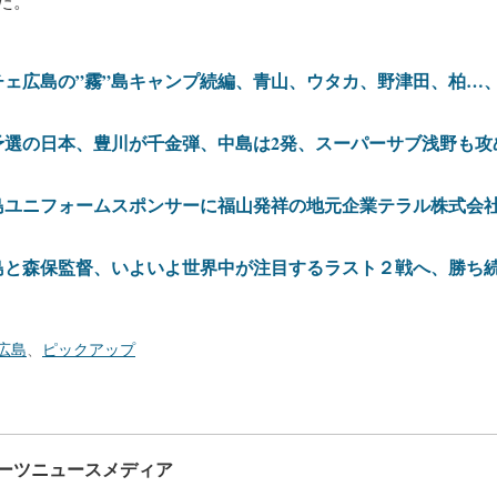
た。
チェ広島の”霧”島キャンプ続編、青山、ウタカ、野津田、柏…
予選の日本、豊川が千金弾、中島は2発、スーパーサブ浅野も攻
島ユニフォームスポンサーに福山発祥の地元企業テラル株式会
島と森保監督、いよいよ世界中が注目するラスト２戦へ、勝ち
広島
、
ピックアップ
ーツニュースメディア