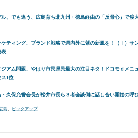
デル、でも違う、広島育ち北九州・徳島経由の「反骨心」で渡大
ーケティング、ブランド戦略で県内外に紫の新風を！（Ⅰ）サ
発表
タジアム問題、やはり市民県民最大の注目ネタ！ドコモｄメニ
ス1位
島・久保允誉会長が松井市長ら３者会談側に話し合い開始の呼
広島
、
ピックアップ