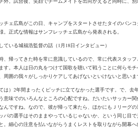
チ外。試合後、笑顔でチームメイトを出向かえると同時に、別
ッチェ広島がこの日、キャンプをスタートさせたタイのバンコ
様。正式な情報はサンフレッチェ広島から発表される。
している城福浩監督の話（1月18日インタビュー）
時、帰ってきた時を常に意識しているので、常に代表スタッフ
ます。本人は日の丸をつけて国歌を聴いて戦うことに何らモチ
、周囲の我々がしっかりケアしてあげないといけないと思いま
ては）2年間まったくピッチに立てなかった選手です。で、去年
う意味でのいろんなところの心配ですね。だいたいサッカー関
なんですね。なので、彼が帰って来たら、ほかにもＪリーグの
ッパの選手はそのままやっているじゃないか、という同じ目で
と。細心の注意を払いながらうまくレストを取りながら開幕へ