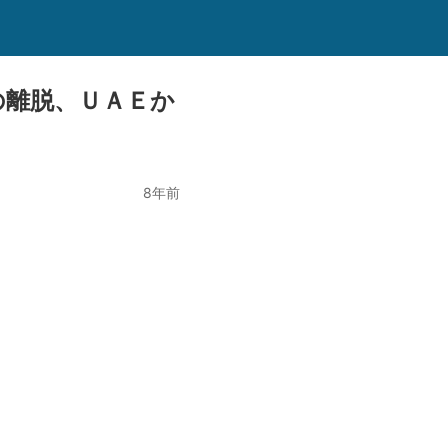
の離脱、ＵＡＥか
8年前