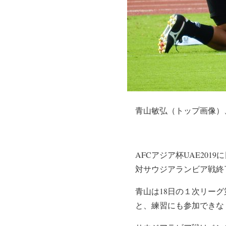
青山敏弘（トップ画像）
AFC
アジア杯
UAE20
対サウジアランビア戦終
青山は18日の１次リー
と、練習にも参加できな