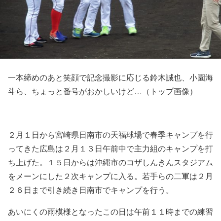
一本締めのあと笑顔で記念撮影に応じる鈴木誠也、小園海
斗ら、ちょっと番号がおかしいけど…（トップ画像）
２月１日から宮崎県日南市の天福球場で春季キャンプを行
ってきた広島は２月１３日午前中で主力組のキャンプを打
ち上げた。１５日からは沖縄市のコザしんきんスタジアム
をメーンにした２次キャンプに入る。若手らの二軍は２月
２６日まで引き続き日南市でキャンプを行う。
あいにくの雨模様となったこの日は午前１１時までの練習