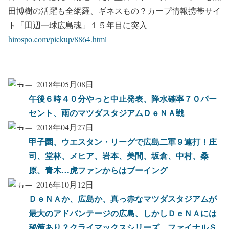
田博樹の活躍も全網羅、ギネスもの？カープ情報携帯サイ
ト「田辺一球広島魂」１５年目に突入
hirospo.com/pickup/8864.html
2018年05月08日
午後６時４０分やっと中止発表、降水確率７０パー
セント、雨のマツダスタジアムＤｅＮＡ戦
2018年04月27日
甲子園、ウエスタン・リーグで広島二軍９連打！庄
司、堂林、メヒア、岩本、美間、坂倉、中村、桑
原、青木…虎ファンからはブーイング
2016年10月12日
ＤｅＮＡか、広島か、真っ赤なマツダスタジアムが
最大のアドバンテージの広島、しかしＤｅＮＡには
秘策あり？クライマックスシリーズ、ファイナルＳ