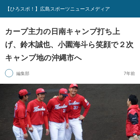
【ひろスポ！】広島スポーツニュースメディア
カープ主力の日南キャンプ打ち上
げ、鈴木誠也、小園海斗ら笑顔で２次
キャンプ地の沖縄市へ
編集部
7年前