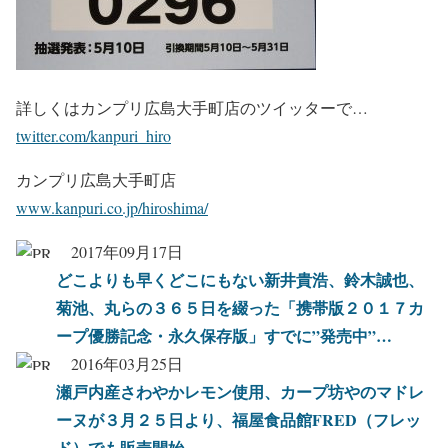
詳しくはカンプリ広島大手町店のツイッターで…
twitter.com/kanpuri_hiro
カンプリ広島大手町店
www.kanpuri.co.jp/hiroshima/
2017年09月17日
どこよりも早くどこにもない新井貴浩、鈴木誠也、
菊池、丸らの３６５日を綴った「携帯版２０１７カ
ープ優勝記念・永久保存版」すでに”発売中”…
2016年03月25日
瀬戸内産さわやかレモン使用、カープ坊やのマドレ
ーヌが３月２５日より、福屋食品館FRED（フレッ
ド）でも販売開始