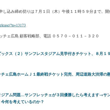
申し込み締め切りは７月１日（木）午後１１時５９分まで。開
release/?n=13173
ッチェ広島 顧客戦略部、電話 ０５７０－０１１－３２０
ピックス（２）サンフレスタジアム見学付きチケット、８月１
レッチェ広島ホームＪ１最終戦チケット完売、周辺道路大渋滞の
タジアム問題…サンフレッチェが３回優勝したら考えます→サ
、今何を考えているのか？