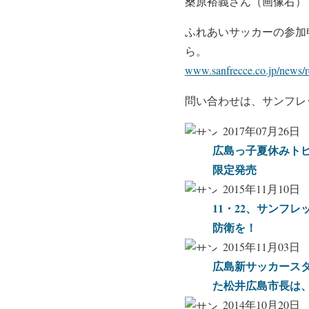
桑原裕義さん（画像右）
ふれあいサッカーの参加
ら。
www.sanfrecce.co.jp/news/
問い合わせは、サンフレ
2017年07月26日
広島っ子夏休みト
限定発売
2015年11月10日
11・22、サンフ
防衛を！
2015年11月03日
広島新サッカース
た松井広島市長は
2014年10月20日