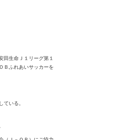
安田生命Ｊ１リーグ第１
ＯＢふれあいサッカーを
している。
。
会（Ｊ－ＯＢ）にご協力