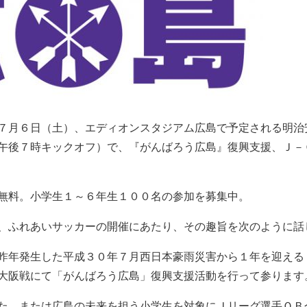
７月６日（土）、エディオンスタジアム広島で予定される明治
午後７時キックオフ）で、『がんばろう広島』復興支援、Ｊ－
無料。小学生１～６年生１００名の参加を募集中。
、ふれあいサッカーの開催にあたり、その趣旨を次のように話
昨年発生した平成３０年７月西日本豪雨災害から１年を迎える
大阪戦にて「がんばろう広島」復興支援活動を行って参ります
た、または広島の未来を担う小学生を対象にＪリーグ選手ＯＢ