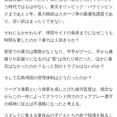
う時代ではもはやない。東京オリンピック・パラリンピッ
クまであと１年。暴力根絶はスポーツ界の最優先課題であ
り、言い訳はまったくできない。
それにもかかわらず、球団サイドの発表までになぜこうも
時間を要したのか？暴力は１回きりか？
密室での暴力は際限がなくなり、平手がグーに、手から膝
蹴りや足蹴りになるのは”昔”は当たり前だった、ほかに暴
言はなかったのか？もっと別のトラブルはないのか？
そして広島球団の管理体制はどうだったのか？
リーグ３連覇という偉業を成しとげた緒方監督は、残念な
がらこの一件によってグラウンド内でのフェアプレー遵守
の精神に従えば不適格になったと考える。
スタンドに集まる夏休みの子どもたちの前で指揮を執るこ