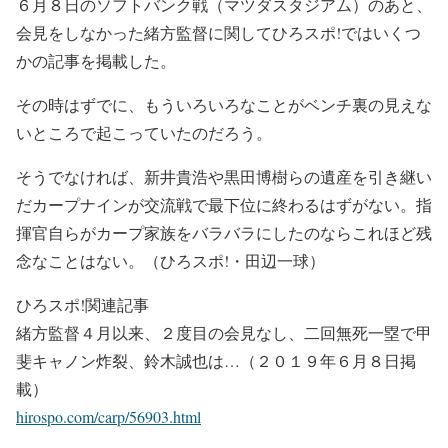
６月８日のソフトバンク戦（マツダスタジアム）のあと、
会見をしなかった緒方監督に関してひろスポ!ではいくつ
かの記事を掲載した。
その時はずでに、もういろいろなことがベンチ裏の見えな
いところで起こっていたのだろう。
そうでなければ、新井貴浩や黒田博樹らの遺産を引き継い
だカープナインが交流戦で最下位に終わるはずがない。指
揮官自らがカープ家族をバラバラにしたのならこれほど残
念なことはない。（ひろスポ!・田辺一球）
ひろスポ!関連記事
緒方監督４月以来、２度目の会見なし、二回無死一塁で甲
斐キャノン炸裂、鈴木誠也は…（２０１９年６月８日掲
載）
hirospo.com/carp/56903.html