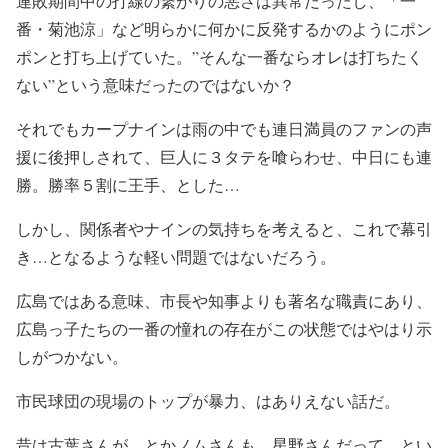
連敗期間中の打線の繋がりの悪さは異常だったし、「一
番・菊池涼」など明らかに何かに反発するかのようにポン
ポンと打ち上げていた。”そんな一番ならオレは打ちたく
ない”という意味だったのではないか？
それでもカープナインは雨の中でも連日満員のファンの声
援に後押しされて、巨人に３タテを喰らわせ、中日にも連
勝。勝率５割に王手、とした…
しかし、関係者やナインの気持ちを考えると、これで幕引
き…となるような軽い問題ではないだろう。
広島ではある意味、市長や知事よりも著名な職責にあり、
広島っ子たちの一番の憧れの存在がこの状態ではやはり示
しがつかない。
市民球団の現場のトップが暴力、はありえない話だ。
昔は古葉さんが…とかノムさんも…星野さんだって…とい