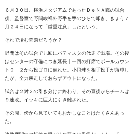
６月３０日、横浜スタジアムであったＤｅＮＡ戦の試合
後、監督室で野間峻祥外野手を手のひらで叩き、きょう７
月２４日になって「厳重注意」したという。
それで済む問題だろうか？
野間はその試合で九回にバティスタの代走で出場。その後
はセンターの守備につき延長十一回の打席でボールカウン
ト０－２から投ゴロに倒れた。小飛球を相手投手が落球し
たが、全力疾走しておらずアウトになった。
試合は２対２の引き分けに終わり、その直後からチームは
９連敗。イッキに巨人に引き離された。
その間、傍から見ていてもおかしなことはたくさんあっ
た。