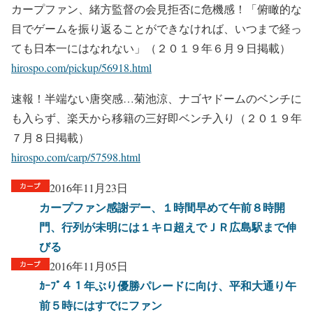
カープファン、緒方監督の会見拒否に危機感！「俯瞰的な
目でゲームを振り返ることができなければ、いつまで経っ
ても日本一にはなれない」（２０１９年６月９日掲載）
hirospo.com/pickup/56918.html
速報！半端ない唐突感…菊池涼、ナゴヤドームのベンチに
も入らず、楽天から移籍の三好即ベンチ入り（２０１９年
７月８日掲載）
hirospo.com/carp/57598.html
2016年11月23日
カープファン感謝デー、１時間早めて午前８時開
門、行列が未明には１キロ超えでＪＲ広島駅まで伸
びる
2016年11月05日
ｶｰﾌﾟ４１年ぶり優勝パレードに向け、平和大通り午
前５時にはすでにファン