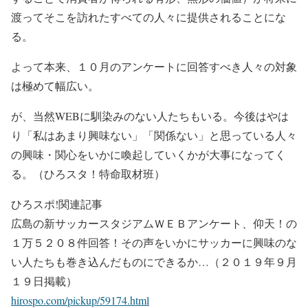
渡ってそこを訪れたすべての人々に提供されることにな
る。
よって本来、１０月のアンケートに回答すべき人々の対象
は極めて幅広い。
が、当然WEBに馴染みのない人たちもいる。今後はやは
り「私はあまり興味ない」「関係ない」と思っている人々
の興味・関心をいかに喚起していくかが大事になってく
る。（ひろスタ！特命取材班）
ひろスポ!関連記事
広島の新サッカースタジアムＷＥＢアンケート、仰天！の
１万５２０８件回答！その声をいかにサッカーに興味のな
い人たちも巻き込んだものにできるか…（２０１９年９月
１９日掲載）
hirospo.com/pickup/59174.html