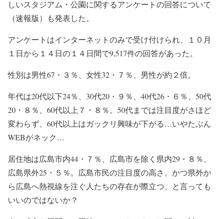
しいスタジアム・公園に関するアンケートの回答について
（速報版）も発表した。
アンケートはインターネットのみで受け付けられ、１０月
１日から１４日の１４日間で9,517件の回答があった。
性別は男性67・３％、女性32・７％、男性が約２倍。
年代は20代以下24％、30代20・９％、40代26・６％、50代
20・８％、60代以上７・８％。50代までは注目度がさほど
変わらず、60代以上はガックリ興味が下がる…いやたぶん
WEBがネック…
居住地は広島市内44・７％、広島市を除く県内29・８％、
広島県外25・５％。広島市民の注目度の高さ、かつ県外か
ら広島へ熱視線を注ぐ人たちの存在が際立つ、と言っても
いいのではないか？