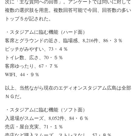
次に「主な質問への回答」。アンケートでは問いに対して
複数の選択肢を用意。複数回答可能で今回、回答数の多い
トップ５が記された。
・スタジアムに臨む機能（ハード面）
客席とグラウンドの近さ、臨場感、8,216件、86・３％
ピッチがみやすい、73・４％
トイレ数、広さ、70・５％
客席ゆったり、67・７％
WIFI、44・９％
以上、当然ながら現在のエディオンスタジアム広島は全部
ＮＧだ。
・スタジアムに臨む機能（ソフト面）
入退場がスムーズ、8,052件、84・６％
売店・屋台充実、71・１％
売店など購入スムーズ、ストレスなし、57・８％