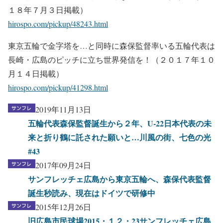
１８年７月３日掲載）
hirospo.com/pickup/48243.html
東京五輪で金字塔を…と同時に森保監督率いる五輪代表は
長崎・広島のピッチに立ち世界発信を！（２０１７年１０
月１４日掲載）
hirospo.com/pickup/41298.html
2019年11月13日
五輪代表森保監督誕生から２年、U-22日本代表の未
来と折り鶴に託された願いと…川風の街、七色の光
#43
2017年09月24日
サンフレッチェ広島から東京五輪へ、森保代表監督
誕生秒読み、現在はドイツで研修中
2015年12月26日
旧広島市民球場2015・１２・23サンフレッチェ広島