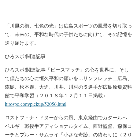
「川風の街、七色の光」は広島スポーツの風景を切り取っ
て、未来の、平和な時代の子供たちに向けて、その記憶を
送り届けます。
ひろスポ!関連記事
ひろスポ!関連記事「ピースマッチ」の心を世界に、そし
て僕たちの心に恒久平和の願いを…サンフレッチェ広島、
森島、松本泰、大迫、川井、川村の５選手が広島原爆資料
館で平和学習（２０１８年１２月１１日掲載）
hirospo.com/pickup/52056.html
ロストフ・ナ・ドヌーからの風、東京経由でカタールへ…
ベルギー戦後半アディショナルタイム、西野監督、森保コ
ーチとブルー・サムライ「小さな奇跡」の終わりに（２０