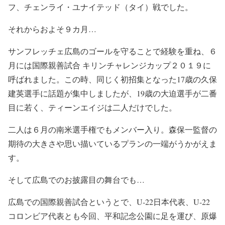
フ、チェンライ・ユナイテッド（タイ）戦でした。
それからおよそ９カ月…
サンフレッチェ広島のゴールを守ることで経験を重ね、６
月には国際親善試合 キリンチャレンジカップ２０１９に
呼ばれました。この時、同じく初招集となった17歳の久保
建英選手に話題が集中しましたが、19歳の大迫選手が二番
目に若く、ティーンエイジは二人だけでした。
二人は６月の南米選手権でもメンバー入り。森保一監督の
期待の大きさや思い描いているプランの一端がうかがえま
す。
そして広島でのお披露目の舞台でも…
広島での国際親善試合というとで、U-22日本代表、U-22
コロンビア代表とも今回、平和記念公園に足を運び、原爆