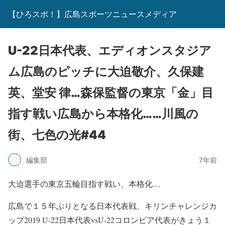
【ひろスポ！】広島スポーツニュースメディア
U-22日本代表、エディオンスタジア
ム広島のピッチに大迫敬介、久保建
英、堂安 律…森保監督の東京「金」目
指す戦い広島から本格化……川風の
街、七色の光#44
編集部
7年前
大迫選手の東京五輪目指す戦い、本格化…
広島で１５年ぶりとなる日本代表戦、キリンチャレンジカ
ップ2019 U-22日本代表vsU-22コロンビア代表がきょう１