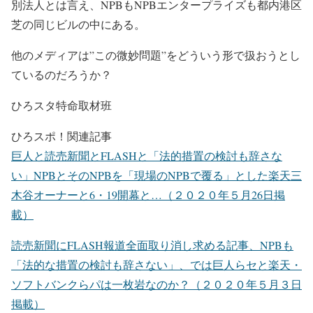
別法人とは言え、NPBもNPBエンタープライズも都内港区
芝の同じビルの中にある。
他のメディアは”この微妙問題”をどういう形で扱おうとし
ているのだろうか？
ひろスタ特命取材班
ひろスポ！関連記事
巨人と読売新聞とFLASHと「法的措置の検討も辞さな
い」NPBとそのNPBを「現場のNPBで覆る」とした楽天三
木谷オーナーと6・19開幕と…（２０２０年５月26日掲
載）
読売新聞にFLASH報道全面取り消し求める記事、NPBも
「法的な措置の検討も辞さない」、では巨人らセと楽天・
ソフトバンクらパは一枚岩なのか？（２０２０年５月３日
掲載）