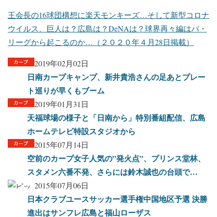
王会長の16球団構想に楽天モンキーズ…そして新型コロナ
ウイルス、巨人は？広島は？DeNAは？球界再々編はパ・
リーグから起こるのか…（２０２０年４月28日掲載）
2019年02月02日
日南カープキャンプ、新井貴浩さんの足あとプレー
ト巡りが早くもブーム
2019年01月31日
天福球場の様子と「日南から」特別番組配信、広島
ホームテレビ特設スタジオから
2015年07月14日
空前のカープ女子人気の”発火点”、プリンス堂林、
スタメン六番不発、さらには鈴木誠也の台頭で…
2015年07月06日
日本クラブユースサッカー選手権中国地区予選 決勝
進出はサンフレ広島と福山ローザス