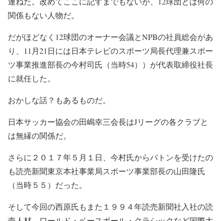
連ねた。改めてここに記すまでもないが、12球団とは何の
関係もない人物だ。
だがほどなく12球団のオーナー会議とNPBの社員総会があ
り、11月21日には日本テレビのスポーツ局長代理兼スポー
ツ事業推進部長の今村司氏（当時54））が代表取締役社長
に就任した。
おかしな話？もあるものだ。
日本サッカー協会の田嶋幸三会長はJリーグの各クラブと
は無縁の関係だ。
さらに２０１７年５月１日、今村氏からバトンを受けたの
も読売新聞東京本社事業局スポーツ事業部長の山田隆氏
（当時５５）だった。
そして今回の西原氏もまた１９９４年読売新聞社入社の読
売人材。ワールド・ベースボール・クラシックなど国際大