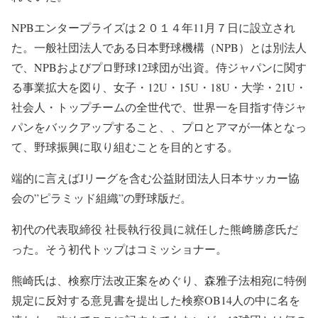
NPBエンタープライズは２０１４年11月７日に設立され
た。一般社団法人である日本野球機構（NPB）とは別法人
で、NPBおよびプロ野球12球団が出資。侍ジャパンに関す
る事業拡大を図り、女子・12U・15U・18U・大学・21U・
社会人・トップチームの全世代で、世界一を目指す侍ジャ
パンをバックアップすること、、プロとアマが一体となっ
て、野球振興に取り組むことを目的とする。
端的に言えばJリーグを含む公益財団法人日本サッカー協
会の”ピラミッド組織”の野球版だ。
初代の代表取締役 社長執行役員に就任した熊﨑勝彦氏だ
った。そう初代トップはコミッショナー。
熊崎氏は、検察庁法改正案をめぐり、森雅子法相宛に特例
規定に反対する意見書を提出した検察OB14人の中に名を