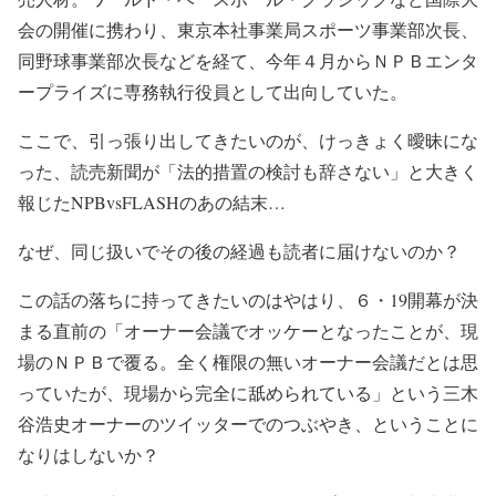
会の開催に携わり、東京本社事業局スポーツ事業部次長、
同野球事業部次長などを経て、今年４月からＮＰＢエンタ
ープライズに専務執行役員として出向していた。
ここで、引っ張り出してきたいのが、けっきょく曖昧にな
った、読売新聞が「法的措置の検討も辞さない」と大きく
報じたNPBvsFLASHのあの結末…
なぜ、同じ扱いでその後の経過も読者に届けないのか？
この話の落ちに持ってきたいのはやはり、６・19開幕が決
まる直前の「オーナー会議でオッケーとなったことが、現
場のＮＰＢで覆る。全く権限の無いオーナー会議だとは思
っていたが、現場から完全に舐められている」という三木
谷浩史オーナーのツイッターでのつぶやき、ということに
なりはしないか？