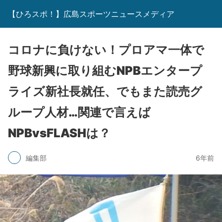
【ひろスポ！】広島スポーツニュースメディア
コロナに負けない！プロアマ一体で
野球新興に取り組むNPBエンタープ
ライズ新社長就任、でもまた読売グ
ループ人材…関連で言えば
NPBvsFLASHは？
編集部
6年前