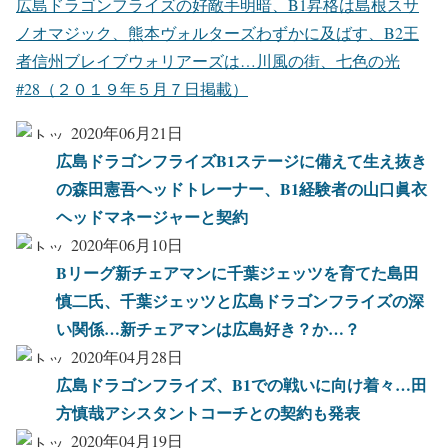
広島ドラゴンフライズの好敵手明暗、B1昇格は島根スサ
ノオマジック、熊本ヴォルターズわずかに及ばす、B2王
者信州ブレイブウォリアーズは…川風の街、七色の光
#28（２０１９年５月７日掲載）
2020年06月21日
広島ドラゴンフライズB1ステージに備えて生え抜き
の森田憲吾ヘッドトレーナー、B1経験者の山口眞衣
ヘッドマネージャーと契約
2020年06月10日
Bリーグ新チェアマンに千葉ジェッツを育てた島田
慎二氏、千葉ジェッツと広島ドラゴンフライズの深
い関係…新チェアマンは広島好き？か…？
2020年04月28日
広島ドラゴンフライズ、B1での戦いに向け着々…田
方慎哉アシスタントコーチとの契約も発表
2020年04月19日