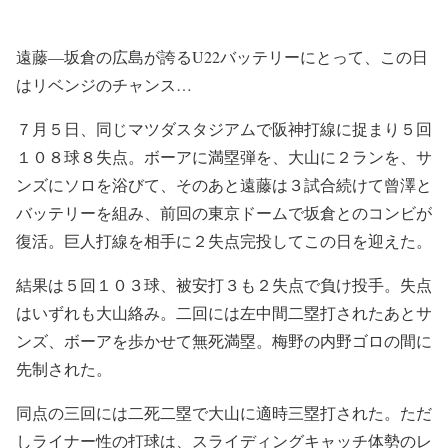
遠藤―坂倉の広島が誇るU22バッテリーにとって、この日
はリベンジのチャンス…
７月５日、同じマツダスタジアムで阪神打線に捉まり５回
１０８球８失点。ボーアに満塁弾を、大山に２ランを、サ
ンズにソロを浴びて、そのあと遠藤は３試合続けて曾澤と
バッテリーを組み、前回の東京ドームで坂倉とのコンビが
復活。巨人打線を相手に２失点完投してこの日を迎えた。
結果は５回１０３球、被安打３も２失点で負け投手。失点
はいずれも大山絡み。二回には左中間二塁打されたあとサ
ンズ、ボーアを歩かせて無死満塁。梅野の内野ゴロの間に
先制された。
同点の三回には二死二塁で大山に適時三塁打された。ただ
しライナー性の打球は、スライディングキャッチ体勢のレ