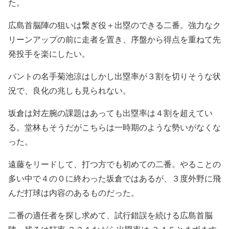
た。
広島首脳陣の狙いは繋ぎ役＋出塁のできる二番。強力なク
リーンアップの前に走者を置き、序盤から得点を重ねて先
発投手を楽にしたい。
バントの名手菊池涼はしかし出塁率が３割を切りそうな状
況で、良化の兆しも見られない。
坂倉は対左腕の課題はあっても出塁率は４割を超えてい
る。堂林もそうだがこちらは一時期のような勢いがなくな
った。
遠藤をリードして、打つ方でも初めての二番。やることの
多い中で４の０に終わった坂倉ではあるが、３度外野に飛
んだ打球は内容のあるものだった。
二番の適任者を探し求めて、試行錯誤を続ける広島首脳