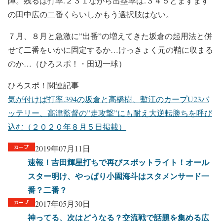
陣。残るは打率.２３１ながら出塁率は.３４５とまずます
の田中広の二番くらいしかもう選択肢はない。
７月、８月と急激に”出番”の増えてきた坂倉の起用法と併
せて二番をいかに固定するか…けっきょく元の鞘に収まる
のか…（ひろスポ！・田辺一球）
ひろスポ！関連記事
気が付けば打率.394の坂倉と高橋樹、塹江のカープU23バ
ッテリー、高津監督の”走攻撃”にも耐え大逆転勝ちを呼び
込む（２０２０年８月５日掲載）
2019年07月11日
速報！吉田輝星打ちで再びスポットライト！オール
スター明け、やっぱり小園海斗はスタメンサード一
番？二番？
2017年05月30日
神ってる、次はどうなる？交流戦で話題を集める広