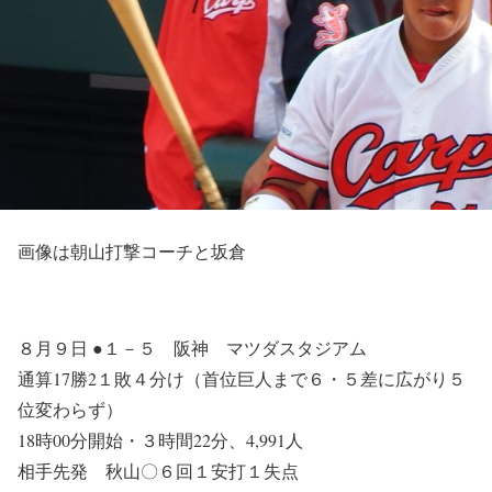
画像は朝山打撃コーチと坂倉
８月９日 ●１－５ 阪神 マツダスタジアム
通算17勝2１敗４分け（首位巨人まで６・５差に広がり５
位変わらず）
18時00分開始・３時間22分、4,991人
相手先発 秋山〇６回１安打１失点