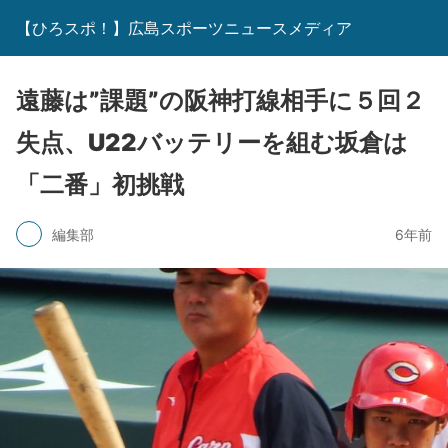
【ひろスポ！】広島スポーツニュースメディア
遠藤は”課題”の阪神打線相手に５回２
失点、U22バッテリーを組む坂倉は
「二番」初挑戦
編集部
6年前