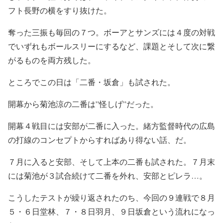
フト長野の横をすり抜けた。
奪った三振も毎回の７つ。ボーアとサンズには４度の対戦
でいずれもボールスリーにするなど、課題とそして次に繋
がるものを両方残した。
ところでこの日は「二番・坂倉」も試された。
開幕から菊池涼の二番は”怪しげ”だった。
開幕４戦目には安部が二番に入った。緒方監督時代の広島
の打線のコンセプトからすればあり得ない話、だ。
７月に入ると安部、そして上本の二番も試された。７月末
には菊池が３試合続けて二番を外れ、安部とピレラ…。
こうしたテストが繰り返されたのち、今回の９連戦で８月
５・６日堂林、７・８日羽月、９日坂倉という流れになっ