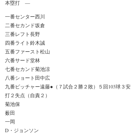
本塁打 ―
一番センター西川
二番セカンド坂倉
三番レフト長野
四番ライト鈴木誠
五番ファースト松山
六番サード堂林
七番セカンド菊池涼
八番ショート田中広
九番ピッチャー遠藤●（７試合２勝２敗）５回103球３安
打２失点（自責２）
菊池保
薮田
一岡
D・ジョンソン