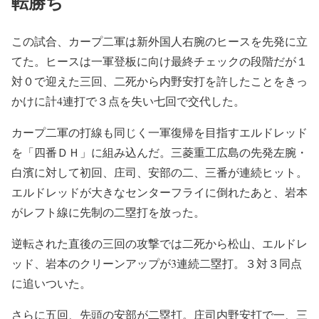
転勝ち
この試合、カープ二軍は新外国人右腕のヒースを先発に立
てた。ヒースは一軍登板に向け最終チェックの段階だが１
対０で迎えた三回、二死から内野安打を許したことをきっ
かけに計4連打で３点を失い七回で交代した。
カープ二軍の打線も同じく一軍復帰を目指すエルドレッド
を「四番ＤＨ」に組み込んだ。三菱重工広島の先発左腕・
白濱に対して初回、庄司、安部の二、三番が連続ヒット。
エルドレッドが大きなセンターフライに倒れたあと、岩本
がレフト線に先制の二塁打を放った。
逆転された直後の三回の攻撃では二死から松山、エルドレ
ッド、岩本のクリーンアップが3連続二塁打。３対３同点
に追いついた。
さらに五回、先頭の安部が二塁打。庄司内野安打で一、三