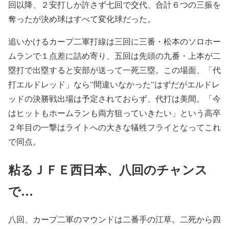
回以降、２安打しか許さず七回で交代、合計６つの三振を
奪ったが決め球はすべて変化球だった。
追いかけるカープ二軍打線は三回に三番・松本のソロホー
ムランで１点差に詰め寄り、五回は先頭の九番・上本が二
塁打で出塁すると安部が送って一死三塁。この場面、「代
打エルドレッド」なら”間違いなかった”はずだがエルドレ
ッドの決勝戦出場は予定されておらず、代打は美間。「今
はヒットもホームランも両方狙っていきたい」という高卒
２年目の一撃はライトへの大きな犠牲フライとなってこれ
で同点。
粘るＪＦＥ西日本、八回のチャンス
で…
八回、カープ二軍のマウンドは二番手の江草。二死から四