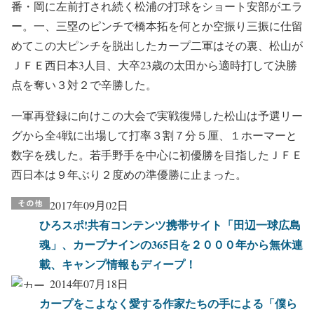
番・岡に左前打され続く松浦の打球をショート安部がエラ
ー。一、三塁のピンチで橋本拓を何とか空振り三振に仕留
めてこの大ピンチを脱出したカープ二軍はその裏、松山が
ＪＦＥ西日本3人目、大卒23歳の太田から適時打して決勝
点を奪い３対２で辛勝した。
一軍再登録に向けこの大会で実戦復帰した松山は予選リー
グから全4戦に出場して打率３割７分５厘、１ホーマーと
数字を残した。若手野手を中心に初優勝を目指したＪＦＥ
西日本は９年ぶり２度めの準優勝に止まった。
2017年09月02日
ひろスポ!共有コンテンツ携帯サイト「田辺一球広島
魂」、カープナインの365日を２０００年から無休連
載、キャンプ情報もディープ！
2014年07月18日
カープをこよなく愛する作家たちの手による「僕ら