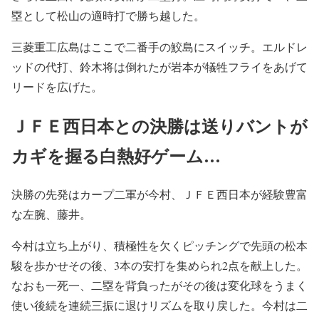
塁として松山の適時打で勝ち越した。
三菱重工広島はここで二番手の鮫島にスイッチ。エルドレ
ッドの代打、鈴木将は倒れたが岩本が犠牲フライをあげて
リードを広げた。
ＪＦＥ西日本との決勝は送りバントが
カギを握る白熱好ゲーム…
決勝の先発はカープ二軍が今村、ＪＦＥ西日本が経験豊富
な左腕、藤井。
今村は立ち上がり、積極性を欠くピッチングで先頭の松本
駿を歩かせその後、3本の安打を集められ2点を献上した。
なおも一死一、二塁を背負ったがその後は変化球をうまく
使い後続を連続三振に退けリズムを取り戻した。今村は二