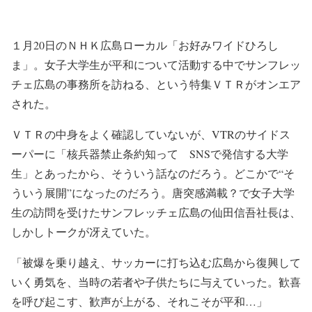
１月20日のＮＨＫ広島ローカル「お好みワイドひろし
ま」。女子大学生が平和について活動する中でサンフレッ
チェ広島の事務所を訪ねる、という特集ＶＴＲがオンエア
された。
ＶＴＲの中身をよく確認していないが、VTRのサイドス
ーパーに「核兵器禁止条約知って SNSで発信する大学
生」とあったから、そういう話なのだろう。どこかで“そ
ういう展開”になったのだろう。唐突感満載？で女子大学
生の訪問を受けたサンフレッチェ広島の仙田信吾社長は、
しかしトークが冴えていた。
「被爆を乗り越え、サッカーに打ち込む広島から復興して
いく勇気を、当時の若者や子供たちに与えていった。歓喜
を呼び起こす、歓声が上がる、それこそが平和…」