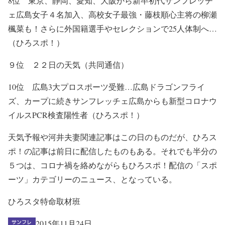
8位 東京、静岡、愛知、大阪から新卒初代サンフレッチ
ェ広島女子４名加入、高校女子最強・藤枝順心主将の柳瀬
楓菜も！さらに外国籍選手やセレクションで25人体制へ…
（ひろスポ！）
９位 ２２日の天気（共同通信）
10位 広島3大プロスポーツ受難…広島ドラゴンフライ
ズ、カープに続きサンフレッチェ広島からも新型コロナウ
イルスPCR検査陽性者（ひろスポ！）
天気予報や河井夫妻関連記事はこの日のものだが、ひろス
ポ！の記事は前日に配信したものもある。それでも半分の
５つは、コロナ禍を絡めながらもひろスポ！配信の「スポ
ーツ」カテゴリーのニュース、となっている。
ひろスタ特命取材班
2015年11月24日