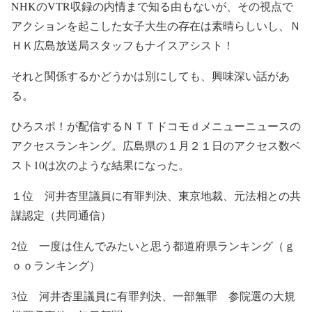
NHKのVTR収録の内情まで知る由もないが、その視点で
アクションを起こした女子大生の存在は素晴らしいし、Ｎ
ＨＫ広島放送局スタッフもナイスアシスト！
それと関係するかどうかは別にしても、興味深い話があ
る。
ひろスポ！が配信するＮＴＴドコモｄメニューニュースの
アクセスランキング。広島県の１月２１日のアクセス数ベ
スト10は次のような結果になった。
１位 河井杏里議員に有罪判決、東京地裁、元法相との共
謀認定（共同通信）
2位 一度は住んでみたいと思う都道府県ランキング（ｇ
ｏｏランキング）
3位 河井杏里議員に有罪判決、一部無罪 参院選の大規