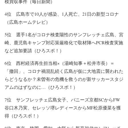
模買収事件（毎日新聞）
4位 広島市で10人が感染、1人死亡、21日の新型コロナ
（広島ホームテレビ）
5位 選手1名がコロナ検査陽性のサンフレッチェ広島、宮
崎、鹿児島キャンプ対応策厳格化で取材陣へPCR検査実施
など追加要請（ひろスポ！）
6位 西村経済再生担当相×（湯崎知事＋松井市長）＝
「撤回」、コロナ禍混乱続く広島が仮に大地震に襲われた
らどうなるか？未曽有の危機を救うのが新サッカースタジ
アムのはずなのに…（ひろスポ！）
7位 サンフレッチェ広島女子、バニーズ京都SCからFW
谷口木乃実、セレッソ堺レディースからMF松原優菜を獲
得（ひろスポ！）