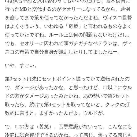
Lは試合中誰と入れ替わってもいいのだけど、通常後衛に
行ったMBと交代するのがセオリーになってるから、通例
を崩してまで策を使ってなかったんだよね。ヴィスコ監督
はよくそういう、いわゆる「奇策」と言われるものをよく
使っていたですね。ルール上は何の問題もないわけだし。
でも、セオリーに囚われて頭ガチガチなベテランは、ヴィ
スコの奇策で自分自身が混乱したりしてましたねー。
いや、すごい。
第3セットは先にセットポイント握っていて逆転されたの
で、ダメージがあったかな、と思ったけど、JT以上にウル
ドの方がダメージあったみたいね。あの勢いで第3セット
取ったら、続けて第4セットを取ってないと、クレクの打
数的に言うと、まずかったんだよ、ウルドが。
で、JTの方は（苦笑）、苦手意識がないって、こんなにも
冷静に試合運びできるのかね、って感じ。焦ってる感じも