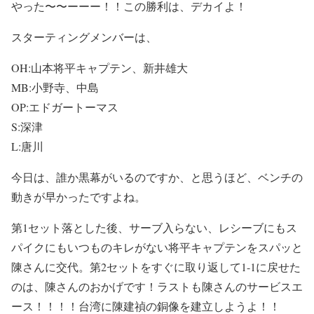
やった〜〜ーーー！！この勝利は、デカイよ！
スターティングメンバーは、
OH:山本将平キャプテン、新井雄大
MB:小野寺、中島
OP:エドガートーマス
S:深津
L:唐川
今日は、誰か黒幕がいるのですか、と思うほど、ベンチの
動きが早かったですよね。
第1セット落とした後、サーブ入らない、レシーブにもス
パイクにもいつものキレがない将平キャプテンをスパッと
陳さんに交代。第2セットをすぐに取り返して1-1に戻せた
のは、陳さんのおかげです！ラストも陳さんのサービスエ
ース！！！！台湾に陳建禎の銅像を建立しようよ！！