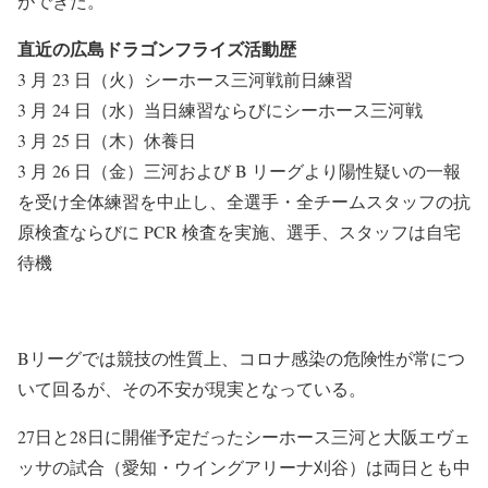
ができた。
直近の広島ドラゴンフライズ活動歴
3 月 23 日（火）シーホース三河戦前日練習
3 月 24 日（水）当日練習ならびにシーホース三河戦
3 月 25 日（木）休養日
3 月 26 日（金）三河および B リーグより陽性疑いの一報
を受け全体練習を中止し、全選手・全チームスタッフの抗
原検査ならびに PCR 検査を実施、選手、スタッフは自宅
待機
Bリーグでは競技の性質上、コロナ感染の危険性が常につ
いて回るが、その不安が現実となっている。
27日と28日に開催予定だったシーホース三河と大阪エヴェ
ッサの試合（愛知・ウイングアリーナ刈谷）は両日とも中