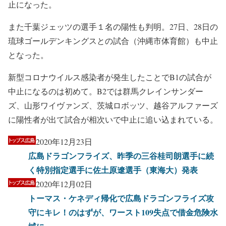
止になった。
また千葉ジェッツの選手１名の陽性も判明。27日、28日の
琉球ゴールデンキングスとの試合（沖縄市体育館）も中止
となった。
新型コロナウイルス感染者が発生したことでB1の試合が
中止になるのは初めて。B2では群馬クレインサンダー
ズ、山形ワイヴァンズ、茨城ロボッツ、越谷アルファーズ
に陽性者が出て試合が相次いで中止に追い込まれている。
2020年12月23日
広島ドラゴンフライズ、昨季の三谷桂司朗選手に続
く特別指定選手に佐土原遼選手（東海大）発表
2020年12月02日
トーマス・ケネディ帰化で広島ドラゴンフライズ攻
守にキレ！のはずが、ワースト109失点で借金危険水