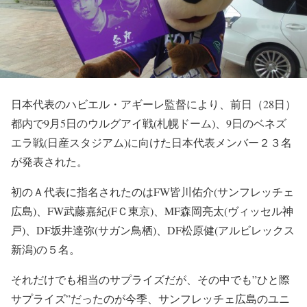
日本代表のハビエル・アギーレ監督により、前日（28日）
都内で9月5日のウルグアイ戦(札幌ドーム)、9日のベネズ
エラ戦(日産スタジアム)に向けた日本代表メンバー２３名
が発表された。
初のＡ代表に指名されたのはFW皆川佑介(サンフレッチェ
広島)、FW武藤嘉紀(FＣ東京)、MF森岡亮太(ヴィッセル神
戸)、DF坂井達弥(サガン鳥栖)、DF松原健(アルビレックス
新潟)の５名。
それだけでも相当のサプライズだが、その中でも”ひと際
サプライズ”だったのが今季、サンフレッチェ広島のユニ