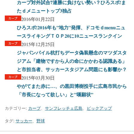
カープ対外試合7連勝に負けない勢い？ひろスポ!ま
たｄメニュートップ3独占
2016年01月22日
ひろスポ!2016年も”地力”発揮、ドコモｄmenuニュ
ースライキングＴＯＰ20に10ニュースランクイン
2015年12月25日
ジャパンパイル杭打ちデータ偽装懸念のマツダスタ
ジアム「建物ですから人の命にかかわる認識ある」
と市担当者、サッカースタジアム問題にも影響か？
2015年03月30日
やがてまた赤に…、の黒田博樹投手に広島市民から
「市長になって欲しい」と”嘆願状”
カテゴリー:
カープ
、
サンフレッチェ広島
、
ピックアップ
タグ:
サッカー
、
野球