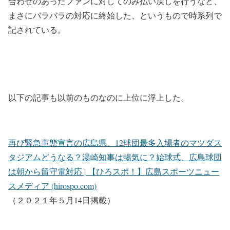
合わせのあったファンに対してのみ払い戻しを行うなど、
まさにバラバラの対応に終始した、というもので時系列で
記されている。
以下の記事も以前のものなのに上位に浮上した。
再び緊急事態宣言の広島県、12球団最多入場者のマツダス
タジアムどうなる？湯崎知事は暢気に？始球式、広島球団
は朝から留守電対応 | 【ひろスポ！】広島スポーツニュー
スメディア (hirospo.com)
（２０２１年５月14日掲載）