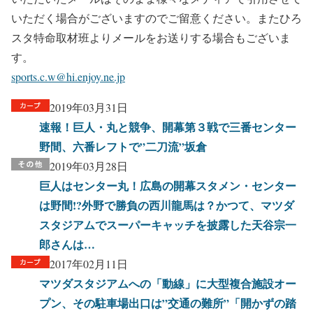
いただく場合がございますのでご留意ください。またひろ
スタ特命取材班よりメールをお送りする場合もございま
す。
sports.c.w@hi.enjoy.ne.jp
2019年03月31日
速報！巨人・丸と競争、開幕第３戦で三番センター
野間、六番レフトで”二刀流”坂倉
2019年03月28日
巨人はセンター丸！広島の開幕スタメン・センター
は野間!?外野で勝負の西川龍馬は？かつて、マツダ
スタジアムでスーパーキャッチを披露した天谷宗一
郎さんは…
2017年02月11日
マツダスタジアムへの「動線」に大型複合施設オー
プン、その駐車場出口は”交通の難所”「開かずの踏