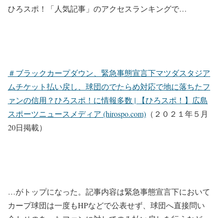
ひろスポ！「人気記事」のアクセスランキングで…
＃ブラックカープダウン、緊急事態宣言下マツダスタジア
ムチケット払い戻し、球団のでたらめ対応で地に落ちたフ
ァンの信用？ひろスポ！に情報多数 | 【ひろスポ！】広島
スポーツニュースメディア (hirospo.com)
（２０２１年５月
20日掲載）
…がトップになった。記事内容は緊急事態宣言下において
カープ球団は一度もHPなどで公表せず、球団へ直接問い