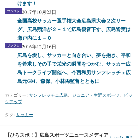
けます！
2017年10月23日
全国高校サッカー選手権大会広島県大会２次リー
グ、広島翔洋が２－１で広島観音下す、広島皆実は
瀬戸内に１－０
2016年12月16日
広島を愛し、サッカーと向き合い、夢を抱き、平和
を希求しその手で栄光の瞬間をつかむ、サッカー広
島トークライブ開催へ、今西和男サンフレッチェ広
島元GM、森保、小林両監督とともに
カテゴリー:
サンフレッチェ広島
、
ジュニア・生涯スポーツ
、
ピッ
クアップ
タグ:
サッカー
【ひろスポ！】広島スポーツニュースメディア