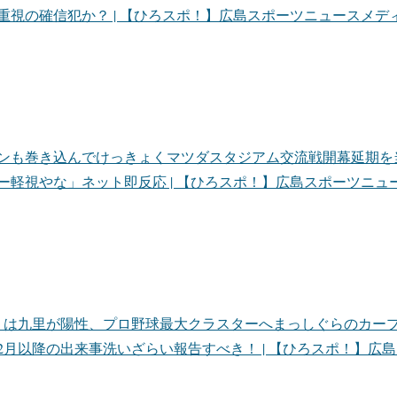
の確信犯か？ | 【ひろスポ！】広島スポーツニュースメディア (hir
ンも巻き込んでけっきょくマツダスタジアム交流戦開幕延期を
視やな」ネット即反応 | 【ひろスポ！】広島スポーツニュースメディア
うは九里が陽性、プロ野球最大クラスターへまっしぐらのカー
2月以降の出来事洗いざらい報告すべき！ | 【ひろスポ！】広