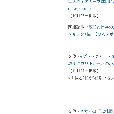
続大赤字のカープ球団に
(hirospo.com)
（10月23日掲載）
関連記事→
広島と日本の
ンキング1位 | 【ひろスポ！
２位・
#ブラックカープ
球団に成り下がったのか…」 
（５月24日掲載）
※１位と2位が3位以下
３位・
さすがは「12球