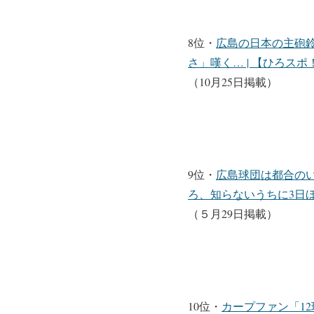
8位・
広島の日本の主砲
さ」嘆く… | 【ひろスポ！
（10月25日掲載）
9位・
広島球団は都合の
ろ、知らないうちに3日ほど
（５月29日掲載）
10位・
カープファン「1