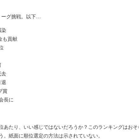
リーグ挑戦。以下…
感染
金も貢献
位
留
死去
引退
ブ賞
会長に
2位あたり、いい感じではないだろうか？このランキングはおそ
う。紙面に順位選定の方法は示されていない。