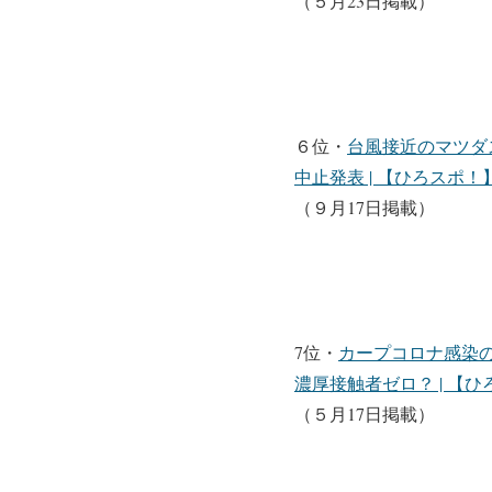
（５月23日掲載）
６位・
台風接近のマツダ
中止発表 | 【ひろスポ！】広
（９月17日掲載）
7位・
カープコロナ感染
濃厚接触者ゼロ？ | 【ひろ
（５月17日掲載）