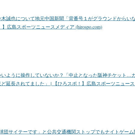
鈴木誠也について地元中国新聞「背番号１がグラウンドからい
】広島スポーツニュースメディア (hirospo.com)
いいように操作していないか？「中止となった阪神チケット…カ
延長されてました」 | 【ひろスポ！】広島スポーツニュースメディア (
2球団サイテーです」と公共交通機関ストップでもナイトゲーム