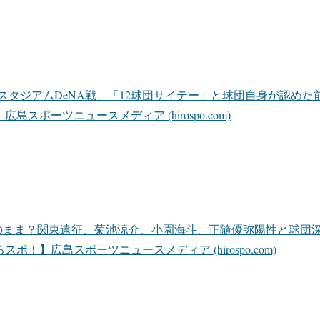
スタジアムDeNA戦、「12球団サイテー」と球団自身が認めた
島スポーツニュースメディア (hirospo.com)
のまま？関東遠征、菊池涼介、小園海斗、正隨優弥陽性と球団
スポ！】広島スポーツニュースメディア (hirospo.com)