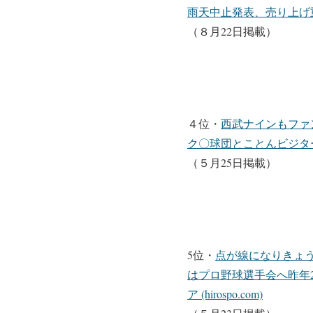
雨天中止発表、売り上げ重視
（８月22日掲載）
４位・
西武ナインもファ
ク〇球団とことんビジター軽
（５月25日掲載）
5位・
点が線になりきょ
はプロ野球選手会へ昨年
ア (hirospo.com)