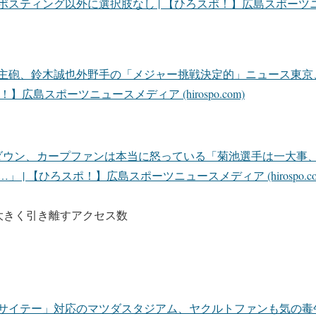
ポスティング以外に選択肢なし | 【ひろスポ！】広島スポーツ
主砲、鈴木誠也外野手の「メジャー挑戦決定的」ニュース東京
】広島スポーツニュースメディア (hirospo.com)
ダウン、カープファンは本当に怒っている「菊池選手は一大事
| 【ひろスポ！】広島スポーツニュースメディア (hirospo.co
を大きく引き離すアクセス数
団サイテー」対応のマツダスタジアム、ヤクルトファンも気の毒