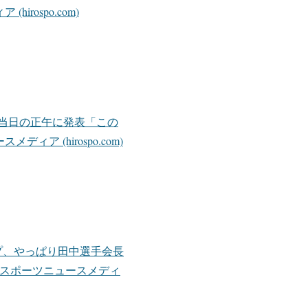
ospo.com)
当日の正午に発表「この
 (hirospo.com)
プ、やっぱり田中選手会長
島スポーツニュースメディ