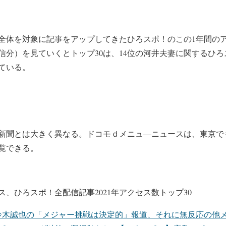
全体を対象に記事をアップしてきたひろスポ！のこの1年間の
信分）を見ていくとトップ30は、14位の河井夫妻に関するひ
ている。
新聞とは大きく異なる。ドコモｄメニュ―ニュースは、東京で
覧できる。
、ひろスポ！全配信記事2021年アクセス数トップ30
鈴木誠也の「メジャー挑戦は決定的」報道、それに無反応の他メ