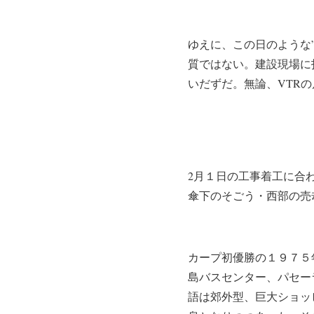
ゆえに、この日のような
質ではない。建設現場に
いだずだ。無論、VTR
2月１日の工事着工に合
傘下のそごう・西部の売
カープ初優勝の１９７５
島バスセンター、パセー
語は郊外型、巨大ショッ