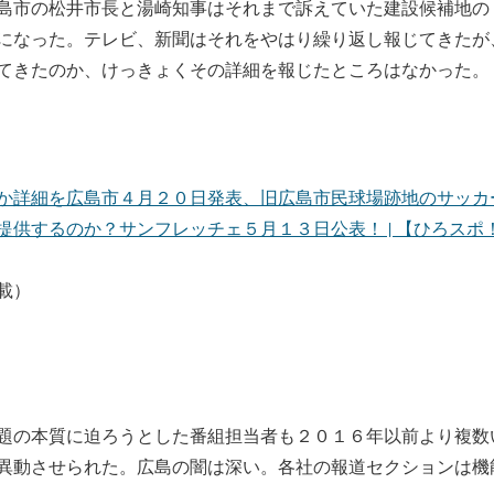
島市の松井市長と湯崎知事はそれまで訴えていた建設候補地の
になった。テレビ、新聞はそれをやはり繰り返し報じてきたが
てきたのか、けっきょくその詳細を報じたところはなかった。
か詳細を広島市４月２０日発表、旧広島市民球場跡地のサッカ
提供するのか？サンフレッチェ５月１３日公表！ | 【ひろスポ
載）
題の本質に迫ろうとした番組担当者も２０１６年以前より複数
異動させられた。広島の闇は深い。各社の報道セクションは機