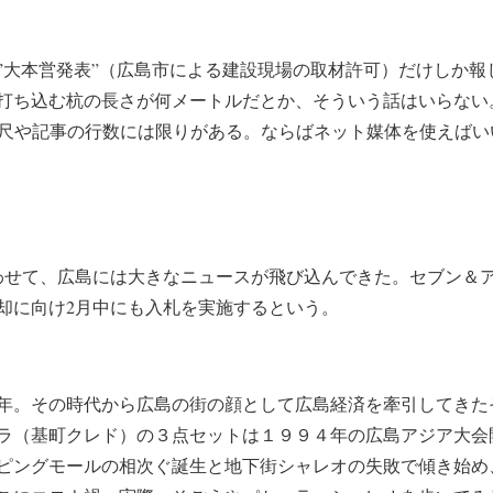
”大本営発表”（広島市による建設現場の取材許可）だけしか報
打ち込む杭の長さが何メートルだとか、そういう話はいらない
の尺や記事の行数には限りがある。ならばネット媒体を使えばい
わせて、広島には大きなニュースが飛び込んできた。セブン＆
却に向け2月中にも入札を実施するという。
年。その時代から広島の街の顔として広島経済を牽引してきた
ラ（基町クレド）の３点セットは１９９４年の広島アジア大会
ピングモールの相次ぐ誕生と地下街シャレオの失敗で傾き始め