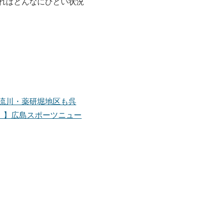
ればどんなにひどい状況
流川・薬研堀地区も呉
！】広島スポーツニュー