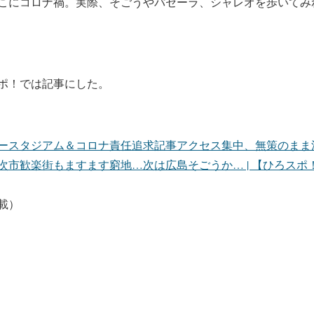
こにコロナ禍。実際、そごうやパセーラ、シャレオを歩いてみ
ポ！では記事にした。
ースタジアム＆コロナ責任追求記事アクセス集中、無策のまま
次市歓楽街もますます窮地…次は広島そごうか… | 【ひろスポ
載）