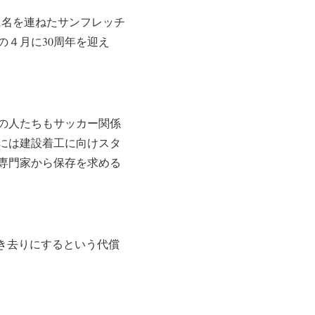
に名を連ねたサンフレッチ
４月に30周年を迎え
の人たちもサッカー関係
には建設着工に向けスタ
専門家から保存を求める
き去りにするという代償