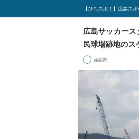
【ひろスポ！】広島スポ
広島サッカース
民球場跡地のス
編集部