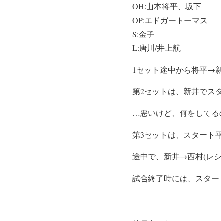
OH:山本将平、坂下
OP:エドガートーマス
S:金子
L:唐川/井上航
1セット途中から将平→
第2セットは、新井でスタ
…悪いけど、何をしてる
第3セットは、スタート
途中で、新井→西村(レ
試合終了時には、スター