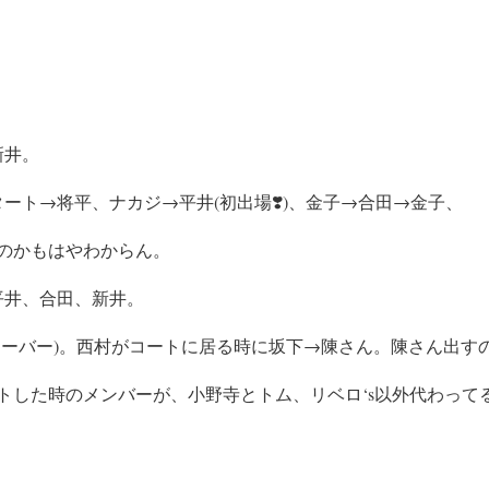
新井。
ート→将平、ナカジ→平井(初出場❣️)、金子→合田→金子、
のかもはやわからん。
平井、合田、新井。
シーバー)。西村がコートに居る時に坂下→陳さん。陳さん出す
トした時のメンバーが、小野寺とトム、リベロ‘s以外代わって