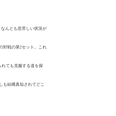
。なんとも息苦しい状況が
での対戦の第2セット。これ
られても克服する道を探
しも結構真似されてどこ