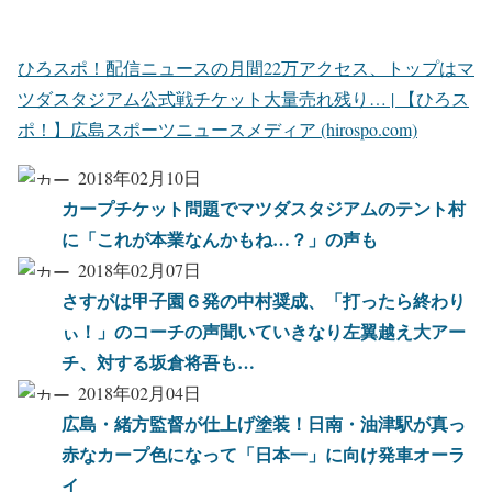
ひろスポ！配信ニュースの月間22万アクセス、トップはマ
ツダスタジアム公式戦チケット大量売れ残り… | 【ひろス
ポ！】広島スポーツニュースメディア (hirospo.com)
2018年02月10日
カープチケット問題でマツダスタジアムのテント村
に「これが本業なんかもね…？」の声も
2018年02月07日
さすがは甲子園６発の中村奨成、「打ったら終わり
ぃ！」のコーチの声聞いていきなり左翼越え大アー
チ、対する坂倉将吾も…
2018年02月04日
広島・緒方監督が仕上げ塗装！日南・油津駅が真っ
赤なカープ色になって「日本一」に向け発車オーラ
イ