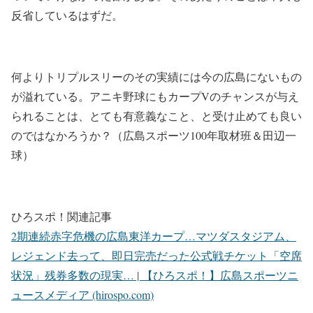
反省しているはずだ。
何よりトリプルスリーのその実績には今の広島にないもの
が溢れている。アニキ野球にもカープVのチャンスが与え
られることは、とても有意義なこと、と受け止めても良い
のではなかろうか？（広島スポーツ100年取材班＆田辺一
球）
ひろスポ！関連記事
2期連続赤字危機の広島東洋カープ…マツダスタジアム、
レジェンド去って、即日完売だった公式戦チケット「空席
状況」残券多数の現実… | 【ひろスポ！】広島スポーツニ
ュースメディア (hirospo.com)