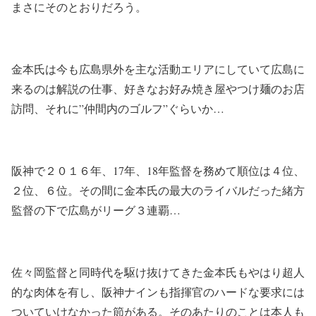
まさにそのとおりだろう。
金本氏は今も広島県外を主な活動エリアにしていて広島に
来るのは解説の仕事、好きなお好み焼き屋やつけ麺のお店
訪問、それに”仲間内のゴルフ”ぐらいか…
阪神で２０１６年、17年、18年監督を務めて順位は４位、
２位、６位。その間に金本氏の最大のライバルだった緒方
監督の下で広島がリーグ３連覇…
佐々岡監督と同時代を駆け抜けてきた金本氏もやはり超人
的な肉体を有し、阪神ナインも指揮官のハードな要求には
ついていけなかった節がある。そのあたりのことは本人も