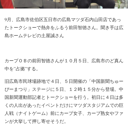
9月、広島市佐伯区五日市の広島マツダ石内山田店であっ
たトークショーで熱弁をふるう前田智徳さん。聞き手は広
島ホームテレビの土屋誠さん
カープＯＢの前田智徳さんが１０月５日、広島市のど真ん
中を”占拠”する。
旧広島市民球場跡地で４日、５日開催の「中国新聞ちゅー
ぴーまつり」ステージに５日、１２時１５分から登場。中
国新聞運動部記者とトークショーを行う。初日に４日は多
くの人出があったイベントだけにマツダスタジアムでの巨
人戦（ナイトゲーム）前にカープ女子、カープ熟女やファ
ンが大挙して押し寄せそうだ。