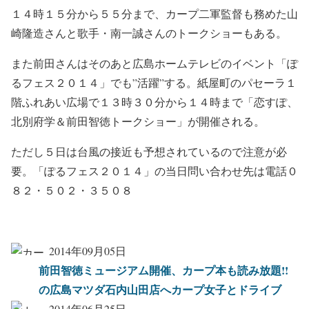
１４時１５分から５５分まで、カープ二軍監督も務めた山
崎隆造さんと歌手・南一誠さんのトークショーもある。
また前田さんはそのあと広島ホームテレビのイベント「ぽ
るフェス２０１４」でも”活躍”する。紙屋町のパセーラ１
階ふれあい広場で１３時３０分から１４時まで「恋すぽ、
北別府学＆前田智徳トークショー」が開催される。
ただし５日は台風の接近も予想されているので注意が必
要。「ぽるフェス２０１４」の当日問い合わせ先は電話０
８２・５０２・３５０８
2014年09月05日
前田智徳ミュージアム開催、カープ本も読み放題!!
の広島マツダ石内山田店へカープ女子とドライブ
2014年06月25日