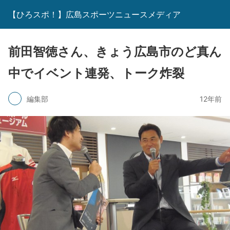
【ひろスポ！】広島スポーツニュースメディア
前田智徳さん、きょう広島市のど真ん
中でイベント連発、トーク炸裂
編集部
12年前