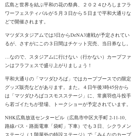
広島と世界を結ぶ平和の花の祭典、２０２４ひろしまフラ
ワーフェスティバルが５月３日から５日まで平和大通りな
どで開催されます。
マツダスタジアムでは3日からDeNA3連戦が予定されてい
るが、さすがにこの３日間はチケット完売、当日券なし。
…なので、スタジアムに行けない（行かない）カープファ
ンはフラフェスで盛り上がりましょう！
平和大通りの「マツダひろば」ではカープブースでの限定
グッズ販売などがあります。また。４日午後3時45分から
は「マツダひろばコスモスステージ」に、常廣羽也斗投手
ら若ゴイたちが登場、トークショーが予定されています。
NHK広島放送センタービル（広島市中区大手町 2-11-10、
路線バス・路面電車「袋町」下車）でも３日、シクラメン
ステージ（１階屋外の特設ステージ）で「みんなのカープ