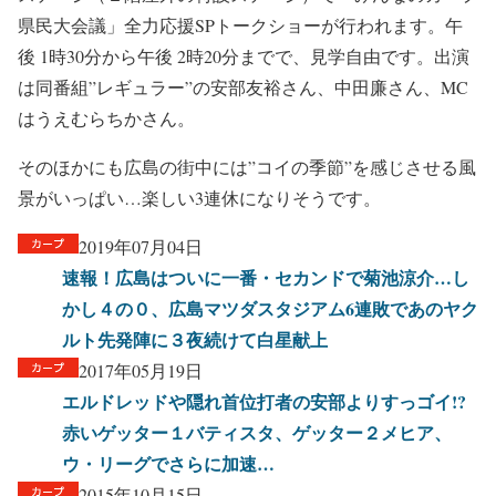
県民大会議」全力応援SPトークショーが行われます。午
後 1時30分から午後 2時20分までで、見学自由です。出演
は同番組”レギュラー”の安部友裕さん、中田廉さん、MC
はうえむらちかさん。
そのほかにも広島の街中には”コイの季節”を感じさせる風
景がいっぱい…楽しい3連休になりそうです。
2019年07月04日
速報！広島はついに一番・セカンドで菊池涼介…し
かし４の０、広島マツダスタジアム6連敗であのヤク
ルト先発陣に３夜続けて白星献上
2017年05月19日
エルドレッドや隠れ首位打者の安部よりすっゴイ!?
赤いゲッター１バティスタ、ゲッター２メヒア、
ウ・リーグでさらに加速…
2015年10月15日