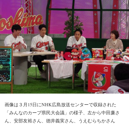
画像は３月15日にNHK広島放送センターで収録された
「みんなのカープ県民大会議」の様子、左から中田廉さ
ん、安部友裕さん、徳井義実さん、うえむらちかさん