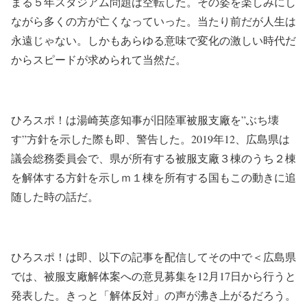
まる５年スタジアム問題は空転した。その姿を楽しみにし
ながら多くの方が亡くなっていった。当たり前だが人生は
永遠じゃない。しかもあらゆる意味で変化の激しい時代だ
からスピードが求められて当然だ。
ひろスポ！は湯崎英彦知事が旧陸軍被服支廠を”ぶち壊
す”方針を示した際も即、警告した。2019年12、広島県は
議会総務委員会で、県が所有する被服支廠３棟のうち２棟
を解体する方針を示しｍ１棟を所有する国もこの動きに追
随した時の話だ。
ひろスポ！は即、以下の記事を配信してその中で＜広島県
では、被服支廠解体案への意見募集を12月17日から行うと
発表した。きっと「解体反対」の声が沸き上がるだろう。