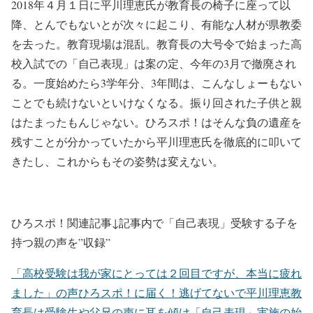
2018年４月１日に平川理恵氏が教育長の椅子に座って以
降、とんでもないとが次々に起こり、有能な人材が県教委
を去った。教育現場は混乱。教育長の大号令で始まった高
校入試での「自己表現」は案の定、今年の3月で撤廃され
る。一度始めたら3学年分、3年間は、こんなしょーもない
ことでも続けないといけなくなる。振り回された子供と親
はたまったもんじゃない。ひろスポ！はそんな負の遺産を
残すことが分かっていたから平川理恵氏を徹底的に叩いて
きたし、これからもその姿勢は変えない。
ひろスポ！関連記事↓記事内で「自己表現」受験する子を
持つ親の声を”収録”
「高校受験は我が家にとっては２回目ですが、本当に疲れ
ました」の声ひろスポ！に届く！逃げてないで平川理恵教
育長は受験生や父兄の声に耳を傾け「自己表現」実施の始