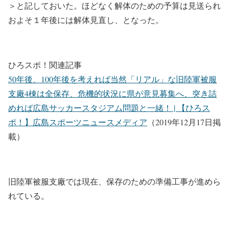
＞と記しておいた。ほどなく解体のための予算は見送られ
およそ１年後には解体見直し、となった。
ひろスポ！関連記事
50年後、100年後を考えれば当然「リアル」な旧陸軍被服
支廠4棟は全保存、危機的状況に県が意見募集へ、突き詰
めれば広島サッカースタジアム問題と一緒！ | 【ひろス
ポ！】広島スポーツニュースメディア
（2019年12月17日掲
載）
旧陸軍被服支廠では現在、保存のための準備工事が進めら
れている。