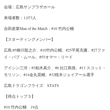
会場：広島サンプラザホール
来場者数：1,073人
合田産業Man of the Match：#10 竹内公輔
【スターティングメンバー】
広島:#5柳川龍之介、#10竹内公輔、#25平尾充庸、#27ファ
イ・パプ・ムール、#55オマー・リード
アイシン三河：#3柏木真介、#6 比江島慎、#13 スコット・
モリソン、#14金丸晃輔、#32桜木ジェイアール選手
広島ドラゴンフライズ STATS
【得点トップ３】
#10 竹内公輔 19点