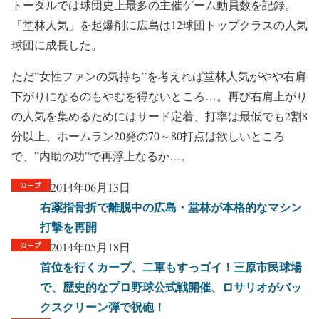
トータルでは球団史上最多の主催ゲーム動員数を記録。
「堂林人気」を起爆剤に広島は12球団トップクラスの人気
球団に成長した。
ただ”女性ファンの気持ち”を考えれば堂林人気がやや右肩
下がりになるのもやむを得ないところ…。再び右肩上がり
の人気を集めるためにはサード定着、打率は最低でも2割8
分以上、ホームラン20発の70～80打点は欲しいところ
で、”内助の功”で再浮上なるか…。
2014年06月13日
右薬指骨折で離脱中の広島・堂林が本格的なマシン
打撃を再開
2014年05月18日
首位を行くカープ、二軍もすっゴイ！三原市民球場
で、歴史的なプロ野球公式戦開催、ロサリオがバッ
クスクリーン弾で祝砲！