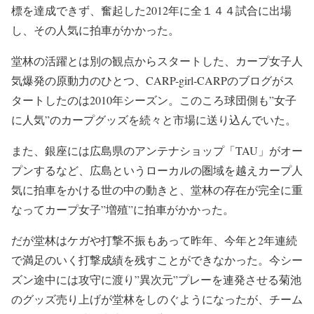
標を達成できず、奮起した2012年に全１４４試合に出場
し、その人気に拍車がかかった。
堂林の活躍とは別の観点からスタートした、カープ女子人
気爆発の原動力のひとつ、CARP-girl-CARPのブログがス
タートしたのは2010年シーズン。このころ球団側も”女子
に人気”のカープグッズを続々と市場に送り込んでいた。
また、銀座には広島県のアンテナショップ「TAU」がオー
プンするなど、広島というローカルの圏域を越えカープ人
気に拍車をかける世の中の動きと、堂林の存在が完全に重
なってカープ女子”増殖”に拍車がかかった。
だが堂林はケガや打撃不振もあって昨年、今年と2年連続
で満足のいく打撃成績を残すことができなかった。今シー
ズン途中には攻守に渡り”異次元”プレーを連発させる菊池
のグッズ売り上げが堂林をしのぐようになったが、チーム