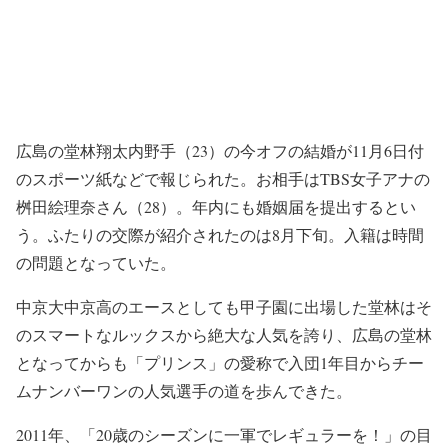
広島の堂林翔太内野手（23）の今オフの結婚が11月6日付
のスポーツ紙などで報じられた。お相手はTBS女子アナの
桝田絵理奈さん（28）。年内にも婚姻届を提出するとい
う。ふたりの交際が紹介されたのは8月下旬。入籍は時間
の問題となっていた。
中京大中京高のエースとしても甲子園に出場した堂林はそ
のスマートなルックスから絶大な人気を誇り、広島の堂林
となってからも「プリンス」の愛称で入団1年目からチー
ムナンバーワンの人気選手の道を歩んできた。
2011年、「20歳のシーズンに一軍でレギュラーを！」の目