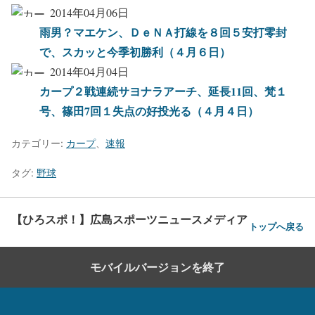
2014年04月06日
雨男？マエケン、ＤｅＮＡ打線を８回５安打零封
で、スカッと今季初勝利（４月６日）
2014年04月04日
カープ２戦連続サヨナラアーチ、延長11回、梵１
号、篠田7回１失点の好投光る（４月４日）
カテゴリー:
カープ
、
速報
タグ:
野球
【ひろスポ！】広島スポーツニュースメディア
トップへ戻る
モバイルバージョンを終了