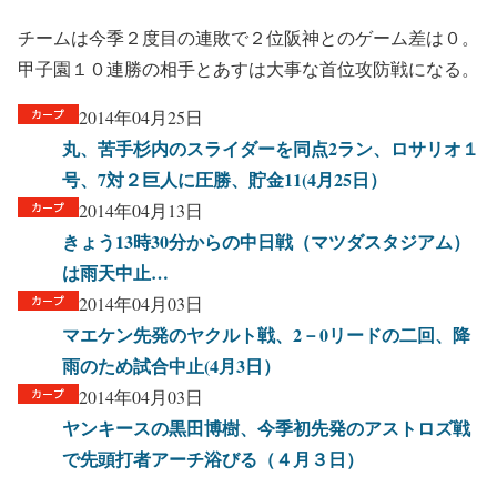
チームは今季２度目の連敗で２位阪神とのゲーム差は０。
甲子園１０連勝の相手とあすは大事な首位攻防戦になる。
2014年04月25日
丸、苦手杉内のスライダーを同点2ラン、ロサリオ１
号、7対２巨人に圧勝、貯金11(4月25日）
2014年04月13日
きょう13時30分からの中日戦（マツダスタジアム）
は雨天中止…
2014年04月03日
マエケン先発のヤクルト戦、2－0リードの二回、降
雨のため試合中止(4月3日）
2014年04月03日
ヤンキースの黒田博樹、今季初先発のアストロズ戦
で先頭打者アーチ浴びる（４月３日）