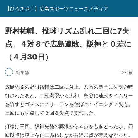
【ひろスポ！】広島スポーツニュースメディア
野村祐輔、投球リズム乱れ二回に7失
点、４対８で広島連敗、阪神と０差に
（４月30日）
編集部
12年前
広島先発の野村祐輔は二回に炎上。八番の鶴岡に先制適時
打されたあと、二死満塁から大和、鳥谷に連続タイムリー
を許すとゴメスにスリーランを運ばれ１イニング７失点。
三回にも失点して３回８失点で交代した。
打線は三回、阪神先発の藤浪から４点をもぎとったが、四
回以降は塁上を再三賑わしながら追加点が奪えなかった。