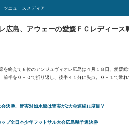
ーツニュースメディア
レ広島、アウェーの愛媛ＦＣレディース戦
節を終えて８位のアンジュヴィオレ広島は４月１８日、愛媛総
と対戦、前半を０－０で折り返し、後半４１分に失点。０－１で敗
会決勝、皆実対如水館は皆実が2大会連続11度目Ｖ
カップ全日本少年フットサル大会広島県予選決勝