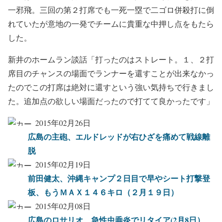
一邪飛。三回の第２打席でも一死一塁で二ゴロ併殺打に倒
れていたが意地の一発でチームに貴重な中押し点をもたら
した。
新井のホームラン談話「打ったのはストレート。１、２打
席目のチャンスの場面でランナーを還すことが出来なかっ
たのでこの打席は絶対に還すという強い気持ちで行きまし
た。追加点の欲しい場面だったので打てて良かったです」
2015年02月26日
広島の主砲、エルドレッドが右ひざを痛めて戦線離
脱
2015年02月19日
前田健太、沖縄キャンプ２日目で早やシート打撃登
板、もうＭＡＸ１４６キロ（２月１９日）
2015年02月08日
広島のロサリオ、急性虫垂炎でリタイア(2月8日）