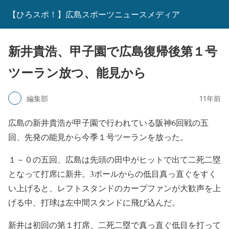
【ひろスポ！】広島スポーツニュースメディア
新井貴浩、甲子園で広島復帰後第１号
ツーラン放つ、能見から
編集部
11年前
広島の新井貴浩が甲子園で行われている阪神6回戦の五
回、先発の能見から今季１号ツーランを放った。
１－０の五回、広島は先頭の田中がヒットで出て二死二塁
となって打席に新井。3ボールからの低目真っ直ぐをすく
い上げると、レフトスタンドのカープファンが大歓声を上
げる中、打球は左中間スタンドに飛び込んだ。
新井は初回の第１打席、二死二塁で真っ直ぐ低目を打って