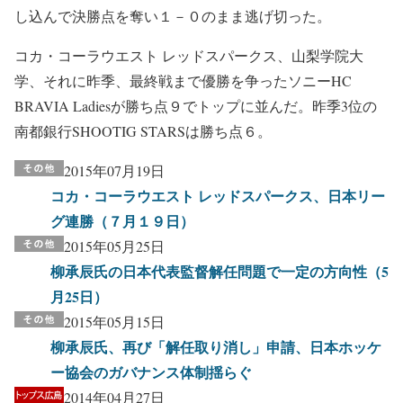
し込んで決勝点を奪い１－０のまま逃げ切った。
コカ・コーラウエスト レッドスパークス、山梨学院大
学、それに昨季、最終戦まで優勝を争ったソニーHC
BRAVIA Ladiesが勝ち点９でトップに並んだ。昨季3位の
南都銀行SHOOTIG STARSは勝ち点６。
2015年07月19日
コカ・コーラウエスト レッドスパークス、日本リー
グ連勝（７月１９日）
2015年05月25日
柳承辰氏の日本代表監督解任問題で一定の方向性（5
月25日）
2015年05月15日
柳承辰氏、再び「解任取り消し」申請、日本ホッケ
ー協会のガバナンス体制揺らぐ
2014年04月27日