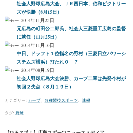
社会人野球広島大会、ＪＲ西日本、伯和ビクトリー
ズが快勝（8月15日）
2014年11月25日
元広島の町田公二郎氏、社会人三菱重工広島の監督
に就任（11月25日）
2014年11月16日
中日、ドラフト１位指名の野村（三菱日立パワーシ
ステムズ横浜）打たれ０－７
2014年08月19日
社会人野球広島大会決勝、カープ二軍は先発今村が
初回２失点（８月１９日）
カテゴリー:
カープ
、
各種競技スポーツ
、
速報
タグ:
野球
【ひろスポ！】広島スポーツニュースメディア