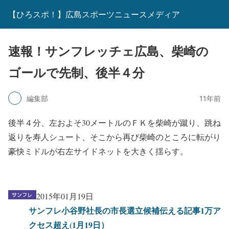
【ひろスポ！】広島スポーツニュースメディア
速報！サンフレッチェ広島、柴崎の
ゴールで先制、後半４分
編集部
11年前
後半４分、左およそ30メートルのＦＫを柴崎が蹴り、跳ね
返りを寿人シュート、そこから再び柴崎のところに転がり
豪快ミドルが右左サイドネットを大きく揺らす。
2015年01月19日
サンフレ小谷野社長の市長選立候補伝える記事1万ア
クセス超え(1月19日）