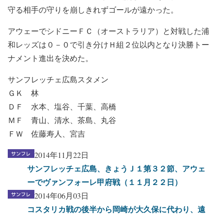
守る相手の守りを崩しきれずゴールが遠かった。
アウェーでシドニーＦＣ（オーストラリア）と対戦した浦
和レッズは０－０で引き分けＨ組２位以内となり決勝トー
ナメント進出を決めた。
サンフレッチェ広島スタメン
ＧＫ 林
ＤＦ 水本、塩谷、千葉、高橋
ＭＦ 青山、清水、茶島、丸谷
ＦＷ 佐藤寿人、宮吉
2014年11月22日
サンフレッチェ広島、きょうＪ１第３２節、アウェ
ーでヴァンフォーレ甲府戦（１１月２２日）
2014年06月03日
コスタリカ戦の後半から岡崎が大久保に代わり、遠