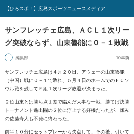
【ひろスポ！】広島スポーツニュースメディア
サンフレッチェ広島、ＡＣＬ１次リー
グ突破ならず、山東魯能に０－１敗戦
編集部
10年前
サンフレッチェ広島は４月２０日、アウェーの山東魯能
（中国）戦に０－１で敗れ、５月４日のホームでのＦＣソ
ウル戦を残してＦ組１次リーグ敗退が決まった。
２位山東とは勝ち点１差で臨んだ大事な一戦。勝てば決勝
トーナメント進出圏の２位に浮上する好機だったが、頼み
の佐藤寿人も不発に終わった。
前半１０分にセットプレーから失点して、その後、引いて